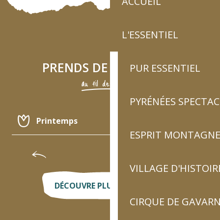
ACCUEIL
L'ESSENTIEL
PRENDS DE L’ALTITUDE
PUR ESSENTIEL
au fil des saisons
PYRÉNÉES SPECTAC
Printemps
ESPRIT MONTAGN
Été
Amuse-toi autour de l’eau
C
VILLAGE D'HISTOIR
Automne
DÉCOUVRE PLUS D’ACTIVITÉS
CIRQUE DE GAVARN