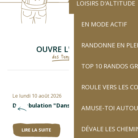
LOISIRS D'ALTITUDE
EN MODE ACTIF
RANDONNE EN PLE
OUVRE L'AGENDA
des temps forts
TOP 10 RANDOS GR
10
ROULE VERS LES C
AOÛT
Le lundi 10 août 2026
L
Déambulation "Dansons sous les bulles"
AMUSE-TOI AUTOUR
DÉVALE LES CHEMI
LIRE LA SUITE