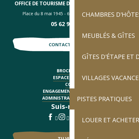
OFFICE DE TOURISME DE LUZ-SAINT-SAUVEUR
CHAMBRES D'HÔTES
Place du 8 mai 1945 - 65120 Luz-Saint-Sauveur
05 62 92 30 30
MEUBLÉS & GÎTES
CONTACTE-NOUS !
GÎTES D'ÉTAPE ET
BROCHURES
VILLAGES VACANCE
ESPACE PRESSE
CGV
ENGAGEMENTS QUALITÉ
PISTES PRATIQUES
ADMINISTRATIF - EMPLOI
Suis-nous !
LOUER ET ACHETER
TU VIENS ?