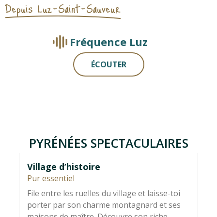
Depuis Luz-Saint-Sauveur
Fréquence Luz
ÉCOUTER
PYRÉNÉES SPECTACULAIRES
Village d’histoire
Ci
Pur essentiel
Py
File entre les ruelles du village et laisse-toi
Au
porter par son charme montagnard et ses
Ga
maisons de maître. Découvre son riche
gr