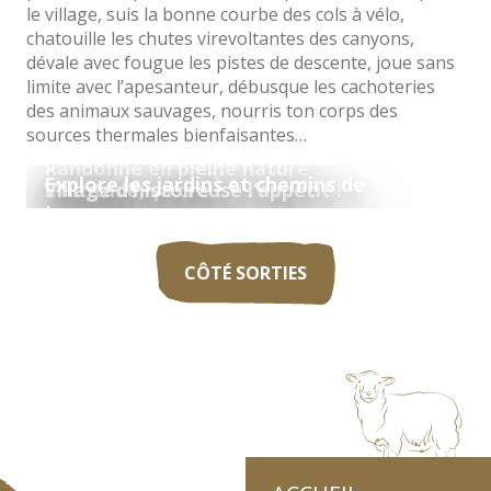
le village, suis la bonne courbe des cols à vélo,
chatouille les chutes virevoltantes des canyons,
dévale avec fougue les pistes de descente, joue sans
limite avec l’apesanteur, débusque les cachoteries
des animaux sauvages, nourris ton corps des
sources thermales bienfaisantes…
Randonne en pleine nature
Explore les jardins et chemins de
L’altitude, ça creuse l’appétit !
Village d’histoire
traverse
CÔTÉ SORTIES