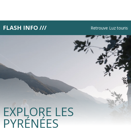
Aller
au
contenu
principal
FLASH INFO ///
Retrouve Luz tourisme 
EXPLORE LES
PYRÉNÉES