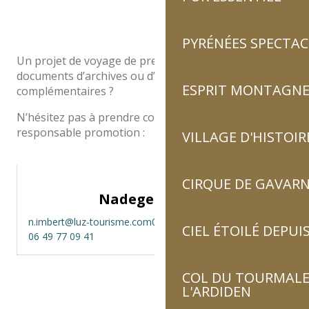
PYRÉNÉES SPECTAC
Un projet de voyage de presse ? Besoin d’aides, de
documents d’archives ou d’informations
ESPRIT MONTAGN
complémentaires ?
N’hésitez pas à prendre contact avec notre
responsable promotion :
VILLAGE D'HISTOIR
CIRQUE DE GAVARN
Nadege IMBERT
n.imbert@luz-tourisme.com
05 62 92 30 33
CIEL ÉTOILÉ DEPUIS
06 49 77 09 41
COL DU TOURMALET
L'ARDIDEN