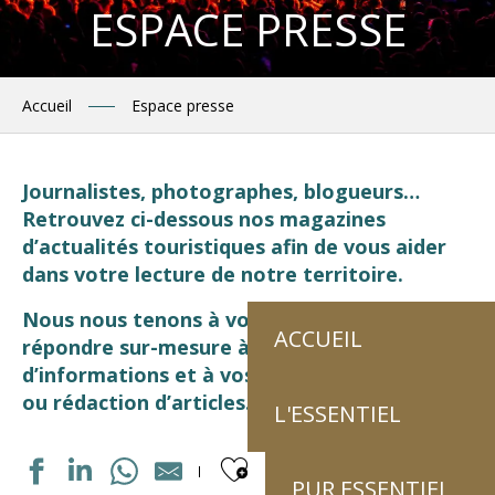
ESPACE PRESSE
Accueil
Espace presse
Journalistes, photographes, blogueurs…
Retrouvez ci-dessous nos magazines
d’actualités touristiques afin de vous aider
dans votre lecture de notre territoire.
Nous nous tenons à votre disposition pour
ACCUEIL
répondre sur-mesure à vos demandes
d’informations et à vos besoins de tournage
ou rédaction d’articles.
L'ESSENTIEL
Ajouter aux fav
PUR ESSENTIEL