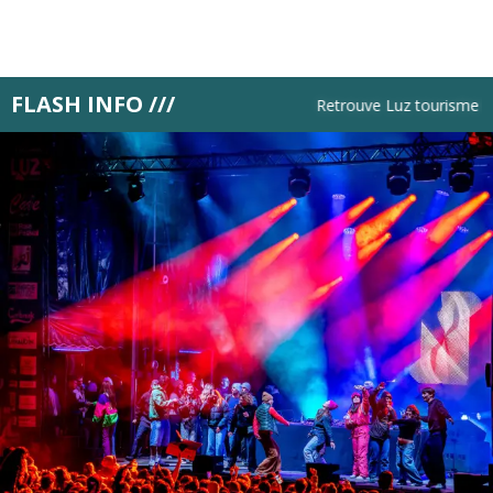
Aller
au
contenu
principal
FLASH INFO ///
Retrouve Luz tourisme tous