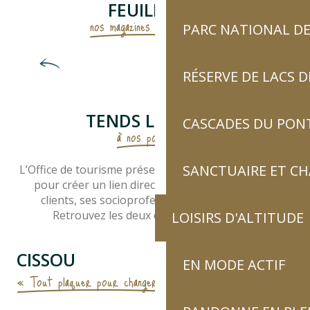
FEUILLETTE
nos magazines touristiques !
PARC NATIONAL DE
Explore les Pyrénées
Été 2026
H
RÉSERVE DE LACS
TENDS L'OREILLE
CASCADES DU PON
à nos podcasts !
SANCTUAIRE ET C
L’Office de tourisme présente sa chaîne de podcasts
pour créer un lien direct et plus vivant avec ses
clients, ses socioprofessionnels et la presse.
Retrouvez les deux derniers interviews :
LOISIRS D'ALTITUDE
CISSOU
EN MODE ACTIF
« Tout plaquer pour changer de vie »