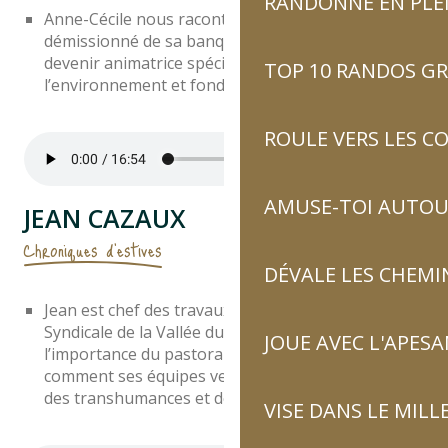
RANDONNE EN PLE
Anne-Cécile nous raconte comment elle a
démissionné de sa banque bordelaise pour
devenir animatrice spécialisée dans l’éducation à
TOP 10 RANDOS GR
l’environnement et fonder l’association Eco’dels.
ROULE VERS LES C
AMUSE-TOI AUTOUR
JEAN CAZAUX
Chroniques d'estives
DÉVALE LES CHEMI
Jean est chef des travaux à la Commission
Syndicale de la Vallée du Barège. Il témoigne de
JOUE AVEC L'APES
l’importance du pastoralisme dans notre vallée et
comment ses équipes veillent au bon déroulement
des transhumances et de la vie en estive.
VISE DANS LE MILL