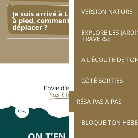
VERSION NATURE
Je suis arrivé à Luz, mais je suis
à pied, comment je peux me
déplacer ?
EXPLORE LES JARDI
TRAVERSE
A L'ÉCOUTE DE TON
CÔTÉ SORTIES
Envie d'explorer ?
Pars à l'aventure !
RÉSA PAS À PAS
Col du Tourmalet, lacets de l’Ardiden
BLOQUE TON HÉB
ON T’EN DIRA DES