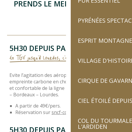
PUR ESSENTIEL
PRENDS LE MEILLEUR CHEMIN
PYRÉNÉES SPECTAC
EN TRAIN
ESPRIT MONTAGN
EN BUS
5H30 DEPUIS PARIS
En TGV jusqu'à Lourdes, c'est désormais possible
VILLAGE D'HISTOIR
EN VOITURE
Evite l’agitation des aéroports et limite ton
EN AVION
CIRQUE DE GAVARN
empreinte carbone en choisissant la solution facile
et confortable de la ligne TGV Paris Montparnasse
A PIED
– Bordeaux – Lourdes.
CIEL ÉTOILÉ DEPUIS
A partir de 49€/pers.
Réservation sur
sncf-connect.com
COL DU TOURMALET
L'ARDIDEN
5H30 DEPUIS PARIS