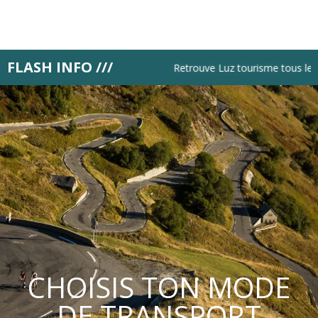
Aller
au
contenu
principal
FLASH INFO ///
Retrouve Luz tourisme tous les l
CHOISIS TON MODE
DE TRANSPORT