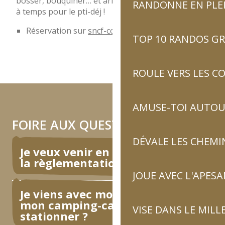
bosser, bouquiner… et arriver à Luz-Saint-Sauveur
RANDONNE EN PLE
à temps pour le pti-déj !
Réservation sur
sncf-connect.com
TOP 10 RANDOS GR
ROULE VERS LES C
AMUSE-TOI AUTOUR
FOIRE AUX QUESTIONS
DÉVALE LES CHEMI
Je veux venir en hiver, quelle est
la règlementation ?
JOUE AVEC L'APES
Je viens avec mon fourgon ou
mon camping-car, où je peux
VISE DANS LE MILL
stationner ?