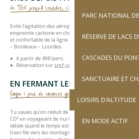
En TGV jusqu'à Lourdes, c'est désormais possible
PARC NATIONAL DE
Evite l’agitation des aéroports et limite ton
empreinte carbone en choisissant la solution facile
RÉSERVE DE LACS
et confortable de la ligne TGV Paris Montparnasse
– Bordeaux – Lourdes.
CASCADES DU PON
A partir de 49€/pers.
Réservation sur
sncf-connect.com
SANCTUAIRE ET C
EN FERMANT LES YEUX
Gagne 1 jour de vacances grâce au train de nuit
LOISIRS D'ALTITUDE
Tu savais qu’on réduit de moitié les émissions de
CO² en voyageant de nui t ? C’est aussi la solution
EN MODE ACTIF
idéale quand le temps est précieux : pendant que le
train file vers les montagnes, tu peux dormir,