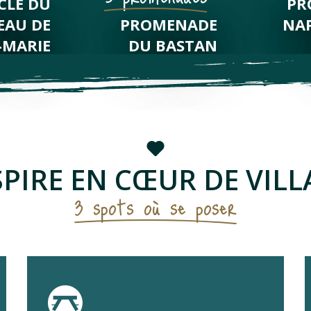
CLE DU
PR
EAU DE
PROMENADE
NA
-MARIE
DU BASTAN
SPIRE EN CŒUR DE VILL
3 spots où se poser