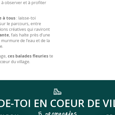
, à observer et à profiter
e à tous
: laisse-toi
ur le parcours, entre
ions créatives qui raviront
sante
, fais halte près d’une
e murmure de l’eau et de la
e.
age,
ces balades fleuries
te
œur du village.
DE-TOI EN COEUR DE VI
5 promenades