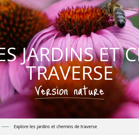
ES JARDINS ET 
TRAVERSE
Version nature
Explore les jardins et chemins de traverse