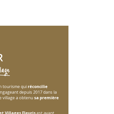
R
lage
un tourisme qui
réconcilie
ngageant depuis 2017 dans la
Le village a obtenu
sa première
et Villages Fleuris
est avant