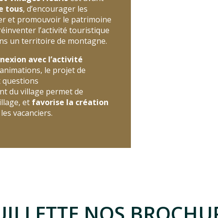
de tous
, d’encourager les
ver et promouvoir le patrimoine
éinventer l’activité touristique
ans un territoire de montagne.
nexion avec l’activité
animations, le projet de
x questions
t du village permet de
illage, et
favorise la création
les vacanciers.
UILLETTE NOS BROCHU