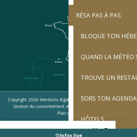
RÉSA PAS À PAS
BLOQUE TON HÉB
QUAND LA MÉTÉO S
TROUVE UN RESTA
SORS TON AGENDA
-
-
-
Copyright 2026
Mentions légales
Politique de confidentialité
-
-
Gestion du consentement
Accessibilité : non conforme
Plan du site
HÔTELS
Infos live