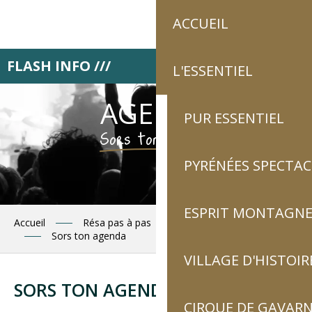
Aller
ACCUEIL
au
contenu
principal
FLASH INFO ///
Retrouve Luz tourisme 
L'ESSENTIEL
AGENDA
PUR ESSENTIEL
Sors ton agenda !
PYRÉNÉES SPECTAC
ESPRIT MONTAGN
Accueil
Résa pas à pas
Planifie tes journées
Sors ton agenda
VILLAGE D'HISTOIR
Ajouter a
SORS TON AGENDA
CIRQUE DE GAVARN