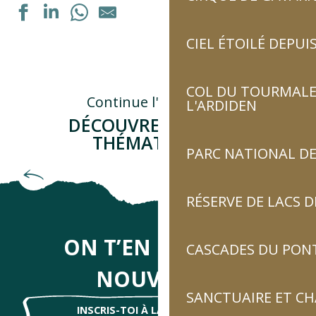
CIEL ÉTOILÉ DEPUIS
Exposition "La septième vallée" de Guillaume Noury
Formation personnalisée : "Acquérir les bons gestes en 
Rejoigniez les bergers en estive
COL DU TOURMALET
Dégustation de vins régionaux
Continue l'aventure...
L'ARDIDEN
Dégustation de vins régionaux
DÉCOUVRE D'AUTRES
Exposition : "Autrement voir"
THÉMATIQUES !
Exposition peinture à l'huile
PARC NATIONAL DE
Portes ouvertes de la ferme
Emblématique du patrimoine pyrénéen
Marché des producteurs
Ateliers de dégustation de produits locaux : bières, génépi
RÉSERVE DE LACS
Marché gourmand champêtre - "Tumbao Loko"
Marché gourmand champêtre
ON T’EN DIRA DES
CASCADES DU PON
NOUVELLES
SANCTUAIRE ET C
INSCRIS-TOI À LA NEWSLETTER !