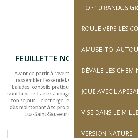
hauteur ? Entre sommets
TOP 10 RANDOS GR
majestueux, villages
authentiques et grands
espaces préservés, les
ROULE VERS LES C
Pyrénées t’invitent à vivre la
montagne autrement. À Luz-
Saint-Sauveur, tu es au cœur
AMUSE-TOI AUTOUR
des plus beaux sites et des
FEUILLETTE NOS BROCHURES
expériences...
DÉVALE LES CHEMI
Avant de partir à l’aventure, prends le temps de
rassembler l’essentiel. Cartes, guides, idées de
balades, conseils pratiques… toutes les brochures
JOUE AVEC L'APES
sont là pour t’aider à imaginer, organiser et savourer
ton séjour. Télécharge-les librement et commence
dès maintenant à te projeter dans ton expérience à
VISE DANS LE MILL
Luz-Saint-Sauveur et dans le Pays Toy.
VERSION NATURE