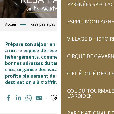
PYRÉNÉES SPECTAC
On te facilite ton séjour !
ESPRIT MONTAGN
Accueil
Résa pas à pas
VILLAGE D'HISTOIR
Prépare ton séjour en toute simplicité grâce
à notre espace de réservation qui réunit
CIRQUE DE GAVARN
hébergements, commerces, activités et
bonnes adresses du territoire. En quelques
clics, organise des vacances à ton rythme et
CIEL ÉTOILÉ DEPUIS
profite pleinement de tout ce que la
destination a à t’offrir.
COL DU TOURMALET
Ajouter aux fav
L'ARDIDEN
PARC NATIONAL DE