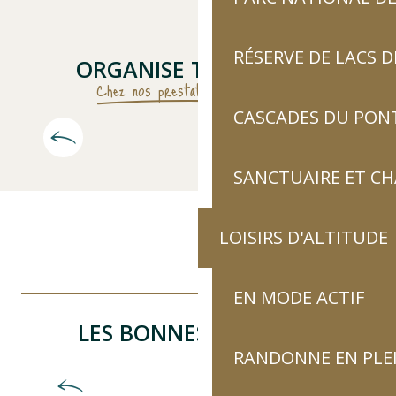
RÉSERVE DE LACS
ORGANISE TON SÉJOUR
Chez nos prestataires partenaires
CASCADES DU PON
Bloque ton hébergement
SANCTUAIRE ET C
LOISIRS D'ALTITUDE
Bloque ton hébergement
EN MODE ACTIF
Planifie tes journées
LES BONNES ADRESSES
VIENS POUR LES
BONNES RAISONS
RANDONNE EN PLE
Trouve un restaurant
Hôtels
Et si tu prenais un peu de