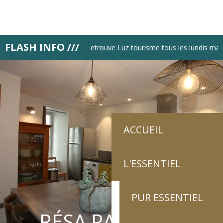
Aller
au
contenu
principal
FLASH INFO ///
Retrouve Luz tourisme tous les lundis matin
ACCUEIL
L'ESSENTIEL
PUR ESSENTIEL
RÉSA PAS À PAS