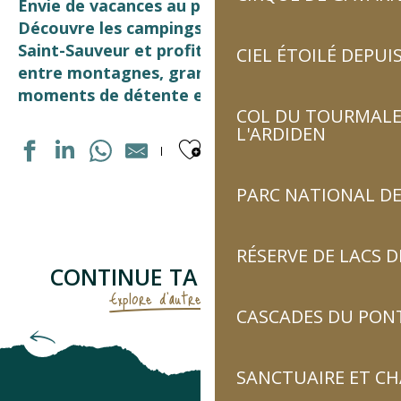
Envie de vacances au plus près de la nature ?
Découvre les campings dans la vallée de Luz-
Saint-Sauveur et profite d’un séjour convivial
CIEL ÉTOILÉ DEPUIS
entre montagnes, grands espaces et
moments de détente en plein air.
COL DU TOURMALET
L'ARDIDEN
Ajouter aux fav
PARC NATIONAL DE
PYRÉNÉVASION
CAMPING TOY
CAMPING SAINT BAZERQUE
RÉSERVE DE LACS
LE BERGONS
CONTINUE TA RECHERCHE...
LE BASTAN
Explore d'autres hébergements
HAPPY PYRÉNÉES
CASCADES DU PON
AIRE MUNICIPALE CAMPING-CAR PARK
Hôtels
CAMPING LES CASCADES
INTERNATIONAL
SANCTUAIRE ET C