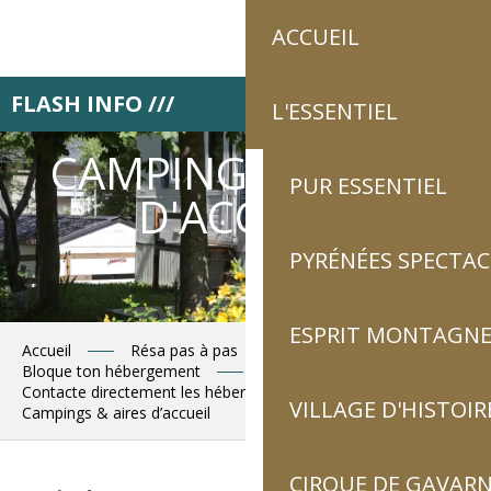
Aller
ACCUEIL
au
contenu
principal
FLASH INFO ///
Retrouve Luz tourisme
L'ESSENTIEL
CAMPINGS & AIRES
PUR ESSENTIEL
D'ACCUEIL
PYRÉNÉES SPECTAC
ESPRIT MONTAGN
Accueil
Résa pas à pas
Bloque ton hébergement
Contacte directement les hébergeurs
VILLAGE D'HISTOIR
Campings & aires d’accueil
CIRQUE DE GAVARN