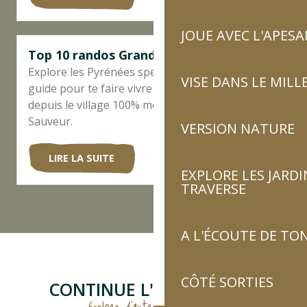
JOUE AVEC L'APES
Top 10 randos Grands sites
Explore les Pyrénées spectaculaires à pied. On te
VISE DANS LE MILL
guide pour te faire vivre l’essentiel des Pyrénées
depuis le village 100% montagne de Luz-Saint-
Sauveur.
VERSION NATURE
LIRE LA SUITE
EXPLORE LES JARDI
TRAVERSE
A L'ÉCOUTE DE TON
CÔTÉ SORTIES
CONTINUE L'AVENTURE...
Explore d'autres thématiques