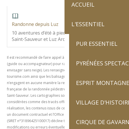
ACCUEIL
L'ESSENTIEL
Randonne depuis Luz
10 aventures d’été à pied au départ de Luz-
Saint-Sauveur et Luz Ardiden
PUR ESSENTIEL
Il est recommandé de faire appel à un professionnel de la montagne
PYRÉNÉES SPECTAC
(guide ou accompagnateur) pour randonner sur cet itinéraire d’été (à
envisager sans neige). Les renseignements fournis sur www.luz-
tourisme.com ainsi que les balisages n’ont qu’une valeur indicative et
ESPRIT MONTAGN
n’engagent en aucune manière la responsabilité de la Fédération
française de la randonnée pédestre et de l’Office de tourisme de Luz-
Saint-Sauveur. Les cartographies sont indicatives et ne peuvent être
VILLAGE D'HISTOIR
considérées comme des tracés officiels. Malgré le soin apporté à sa
réalisation, les contenus issus de ce site internet-ci ne peut constituer
un document contractuel et l’Office de tourisme de Luz-Saint-Sauveur
CIRQUE DE GAVARN
(SIRET n°31896425100017) décline toute responsabilité quant aux
modifications ou erreurs éventuelles, et ne pourra être responsable