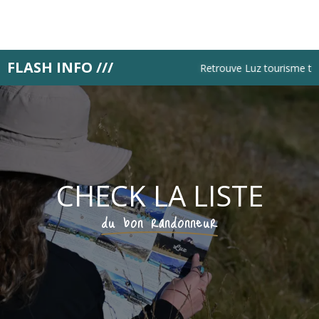
Aller
au
contenu
principal
FLASH INFO ///
Retrouve Luz tourisme tous les
CHECK LA LISTE
du bon randonneur