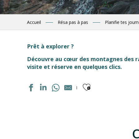
Accueil
Résa pas à pas
Planifie tes jour
Prêt à explorer ?
Découvre au cœur des montagnes des ra
visite et réserve en quelques clics.
Ajouter aux
STUDIO TANDOORI
ASSOCIATION ÉCO'DELS
CANYON EPIC
MEDIATHEQUE
TENNIS MUNICIPAUX