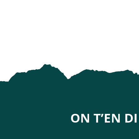
LUZ BIKES PYRÉNÉES
ÉCOLE DE SKI FRANCAIS - BARÈGES
BASTIEN, LA MONTAGNE A VOTRE RYTHME
J-CLUB
PARC DU CHILI
CENTRE DE BIEN-ETRE "LUZEA"
ELASTIC CROCODIL BUNGEE PYRÉNÉES - SAUT À L'ÉLAS
ON T’EN D