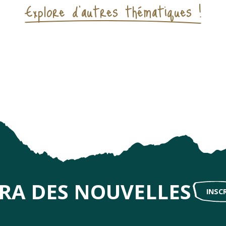
Explore d'autres thématiques !
Riche de son passé médiéval
TIQUE
IRA DES NOUVELLES
INSC