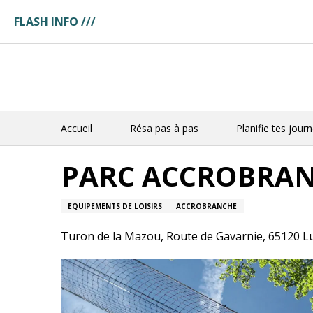
Aller
FLASH INFO ///
au
ges
contenu
ces
principal
tuaire
tte
ences
eau
res
Accueil
Résa pas à pas
Planifie tes jour
des
PARC ACCROBRANC
R
EQUIPEMENTS DE LOISIRS
ACCROBRANCHE
E
Turon de la Mazou, Route de Gavarnie, 65120 L