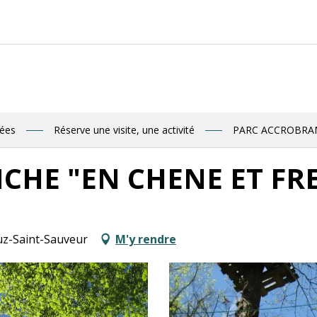
R
nées
Réserve une visite, une activité
PARC ACCROBRAN
HE "EN CHENE ET FR
uz-Saint-Sauveur
M'y rendre