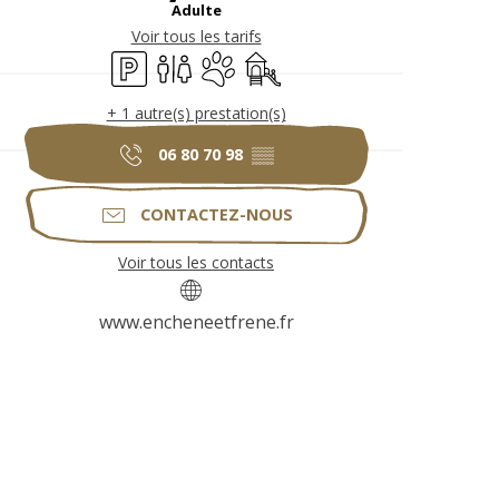
Adulte
Voir tous les tarifs
Parking
Toilettes
Animaux acceptés
Jeux pour enfants / Espace jeu
+ 1 autre(s) prestation(s)
06 80 70 98
▒▒
CONTACTEZ-NOUS
Voir tous les contacts
www.encheneetfrene.fr