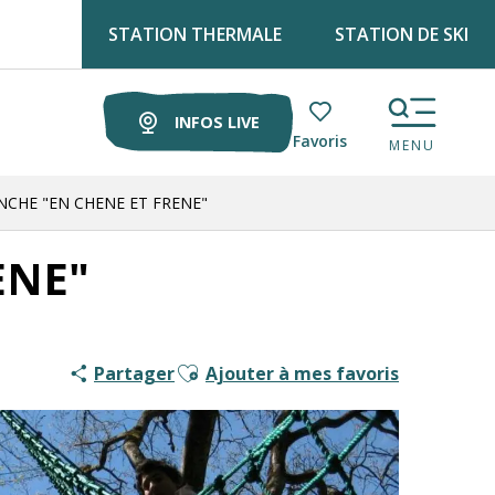
STATION THERMALE
STATION DE SKI
etrouve Luz tourisme tous les lundis matin au marché !
INFOS LIVE
Voir les favoris
MENU
CHE "EN CHENE ET FRENE"
ENE"
Ajouter aux favoris
Partager
Ajouter à mes favoris