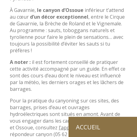
À Gavarnie,
le canyon d’Ossoue
inférieur t’attend
au cœur
d’un décor exceptionnel
, entre le Cirque
de Gavarnie, la Brèche de Roland et le Vignemale.
Au programme : sauts, toboggans naturels et
tyrolienne pour faire le plein de sensations… avec
toujours la possibilité d’éviter les sauts si tu
préfères !
A noter :
il est fortement conseillé de pratiquer
cette activité accompagné par un guide. En effet ce
sont des cours d’eau dont le niveau est influencé
par la météo, les derniers orages et les lâchers de
barrages.
Pour la pratique du canyoning sur ces sites, des
barrages, prises d’eau et ouvrages
hydroélectriques sont situés en amont. Avant de
vous engager dans les canyons de Héas, Gloriettes
ACCUEIL
et Ossoue, consultez
l’application Niv’Eau
ou le
répondeur canyon (05 62 92 46 13) qui vous