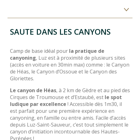
Canyoning
Pêche
SAUTE DANS LES CANYONS
Kayak, hot-dog et rafting
Camp de base idéal pour
la pratique de
canyoning
, Luz est à proximité de plusieurs sites
Piscine
(accès en voiture en 30min max) comme : le Canyon
de Héas, le Canyon d’Ossoue et le Canyon des
Gloriettes.
Le canyon de Héas
, à 2 km de Gèdre et au pied des
Cirques de Troumouse et d’Estaubé, est
le spot
ludique par excellence
! Accessible dès 1m30, il
est parfait pour une première expérience en
canyoning, en famille ou entre amis. Facile d’accès
depuis Luz-Saint-Sauveur, c’est tout simplement le
canyon d’initiation incontournable des Hautes-
Pyrénées !