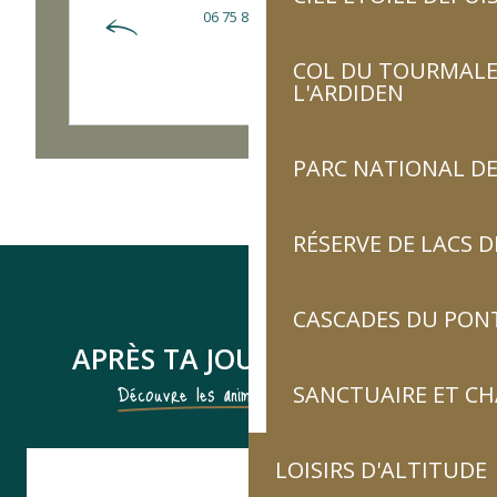
06 75 86 65 70
COL DU TOURMALET
L'ARDIDEN
PARC NATIONAL DE
RÉSERVE DE LACS
CASCADES DU PON
APRÈS TA JOURNÉE ACTIVE
Découvre les animations du village !
SANCTUAIRE ET C
LOISIRS D'ALTITUDE
Expositions