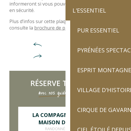
informeront si vous pouvez descendre le canyon
L'ESSENTIEL
en sécurité.
Plus d’infos sur cette plaquette d’informations,
consulte la
brochure de prévention EDF.
PUR ESSENTIEL
PYRÉNÉES SPECTAC
ESPRIT MONTAGN
RÉSERVE TA SÉANCE
VILLAGE D'HISTOIR
avec nos guides partenaires
CIRQUE DE GAVARN
LA COMPAGNIE DU SUD -
MAISON DES GUIDES
CIEL ÉTOILÉ DEPUIS
RANDONNÉE PÉDESTRE