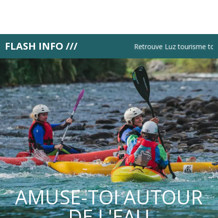
Aller
au
contenu
principal
FLASH INFO ///
Retrouve Luz tourisme tous l
AMUSE-TOI AUTOUR
DE L'EAU