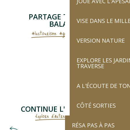
JOUE AVEC L'APES
PARTAGE TES BELLES
VISE DANS LE MILL
BALADES
#luztourisme #gavarnie #picdumidi
VERSION NATURE
EXPLORE LES JARDI
TRAVERSE
A L'ÉCOUTE DE TON
CÔTÉ SORTIES
CONTINUE L'AVENTURE...
Explore d'autres thématiques !
RÉSA PAS À PAS
Découvre les secrets de l’eau