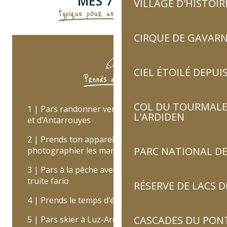
MES 7 IDÉES
VILLAGE D'HISTOIR
typique pour un séjour réussi !
CIRQUE DE GAVARN
CIEL ÉTOILÉ DEPUIS
Prends des notes
COL DU TOURMALET
1 | Pars randonner vers les lacs de Cestrède
L'ARDIDEN
et d’Antarrouyes
2 | Prends ton appareil photo pour
PARC NATIONAL DE
photographier les marmottes
3 | Pars à la pêche avec un guide, taquiner la
truite fario
RÉSERVE DE LACS
4 | Prends le temps d’écouter la nature
CASCADES DU PON
5 | Pars skier à Luz-Ardiden