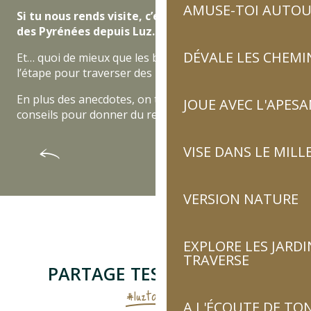
AMUSE-TOI AUTOUR
Si tu nous rends visite, c’est pour vivre l’essentiel
des Pyrénées depuis Luz.
DÉVALE LES CHEMI
Et… quoi de mieux que les bons tuyaux des locaux de
l’étape pour traverser des pics d’émotion ?!
En plus des anecdotes, on te livre nos meilleurs
JOUE AVEC L'APES
conseils pour donner du relief à tes vacances.
Le bon écho
Les 5 remèdes d’Élodie
VISE DANS LE MILL
VERSION NATURE
EXPLORE LES JARDI
TRAVERSE
PARTAGE TES AVENTURES
#luztourisme
A L'ÉCOUTE DE TON