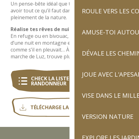
Un pense-bête idéal que tu peux compléter pour
ROULE VERS LES C
avoir tout ce qu’il faut dans ton sac et profiter
pleinement de la nature.
Réalise tes rêves de nuit à la belle étoile !
AMUSE-TOI AUTOUR
En refuge ou en bivouac, savoure la tranquillité
d’une nuit en montagne et admire les étoiles
comme s’il en pleuvait… À quelques heures de
DÉVALE LES CHEMI
marche de Luz, trouve plusieurs refuges gardés.
JOUE AVEC L'APES
CHECK LA LISTE DU BON
RANDONNEUR
VISE DANS LE MILL
TÉLÉCHARGE LA LISTE DES REFUGES
VERSION NATURE
EXPLORE LES JARDI