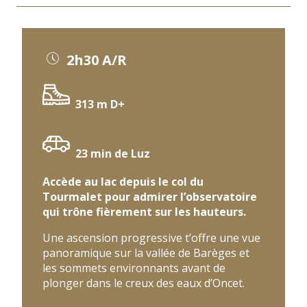
2 | Jusqu'au sommet
2h30 A/R
3 | Près de la réserve naturelle
313 m D+
23 min de Luz
Accède au lac depuis le col du
Tourmalet pour admirer l’observatoire
qui trône fièrement sur les hauteurs.
Une ascension progressive t’offre une vue
panoramique sur la vallée de Barèges et
les sommets environnants avant de
plonger dans le creux des eaux d’Oncet.