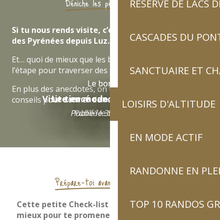
Déniche les pépites du blog
RÉSERVE DE LACS
Si tu nous rends visite, c’est pour vivre l’essentiel
CASCADES DU PON
des Pyrénées depuis Luz.
Et… quoi de mieux que les bons tuyaux des locaux de
SANCTUAIRE ET C
l’étape pour traverser des pics d’émotion ?!
Le bon écho
Le bon écho
En plus des anecdotes, on te livre nos meilleurs
Visite en mode slow avec Nelly
Le tiercé rando de Christel
conseils pour donner du relief à tes vacances.
LOISIRS D'ALTITUDE
Publié le 30 avril 2026
Publié le 5 mai 2026
EN MODE ACTIF
RANDONNE EN PLE
Prépare-toi avant de t'aventurer
TOP 10 RANDOS GR
Cette petite Check-list t’aide à te préparer au
mieux pour te promener en montagne.