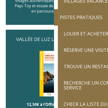
VILLAGES VACANCE
villages authentiques qui font le charme du
Pays Toy et essaie de gagner 1 pass balnéo
en parcourant 5 sentiers.
PISTES PRATIQUES
LOUER ET ACHETER
VALLÉE DE LUZ LACS & SOMMETS
RÉSERVE UNE VISIT
TROUVE UN RESTA
RECHERCHE UN CO
SERVICE
CHECK LA LISTE 
12,50€ à l’Office de tourisme