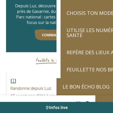
Depuis Luz, découvre 20 randos grandioses
près de Gavarnie, du Pic du Midi et dans le
CHOISIS TON MOD
Parc national : cartes IGN, infos montagne,
focus sur la nature et l’histoire !
UTILISE LES NUMÉ
SANTÉ
COMMANDE-LE !
REPÈRE DES LIEUX 
Feuillète le carnet rando
FEUILLETTE NOS 
LE BON ÉCHO BLOG
Randonne depuis Luz
10 aventures d’été à pied au départ de Luz-
Saint-Sauveur et Luz Ardiden
Infos live
Recherche
Voir les favoris