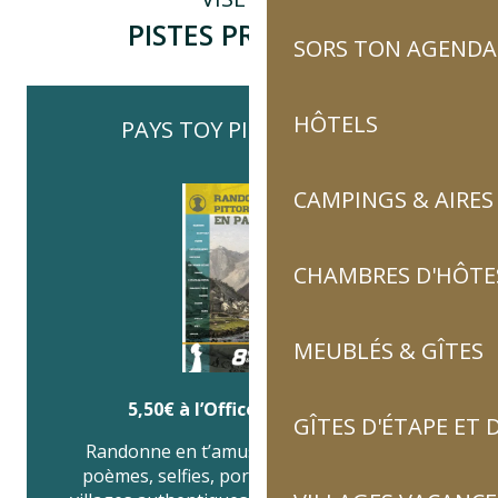
PISTES PRATIQUES
SORS TON AGENDA
HÔTELS
PAYS TOY PITTORESQUE
CAMPINGS & AIRES
CHAMBRES D'HÔTES
MEUBLÉS & GÎTES
5,50€ à l’Office de tourisme
GÎTES D'ÉTAPE ET
Randonne en t’amusant (quizz, croquis,
poèmes, selfies, portraits…), explore des