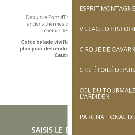
ESPRIT MONTAGN
Depuis le Pont d’Espagne, rejoins les
anciens thermes de la Raillère par le
VILLAGE D'HISTOIR
chemin des cascades.
Cette balade vivifiante est le meilleur
plan pour descendre jusqu’au village de
CIRQUE DE GAVARN
Cauterets.
CIEL ÉTOILÉ DEPUIS
COL DU TOURMALET
L'ARDIDEN
PARC NATIONAL DE
SAISIS LE BON ÉCHO