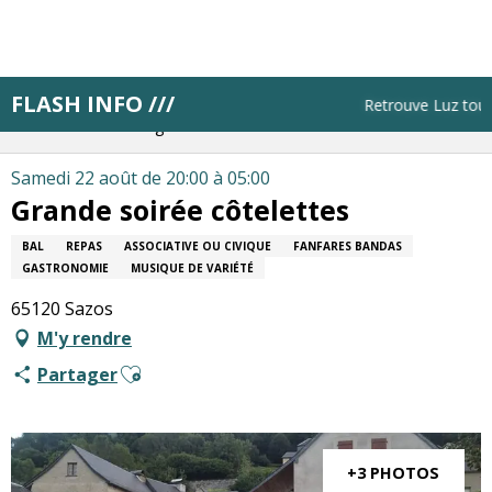
Aller
au
contenu
principal
FLASH INFO ///
Accueil
Résa pas à pas
Planifie tes journées
Retrouve Luz touris
Sors ton agenda
Grande soirée côtelettes
Samedi 22 août de 20:00 à 05:00
Grande soirée côtelettes
BAL
REPAS
ASSOCIATIVE OU CIVIQUE
FANFARES BANDAS
GASTRONOMIE
MUSIQUE DE VARIÉTÉ
65120 Sazos
M'y rendre
Ajouter aux favoris
Partager
+3 PHOTOS