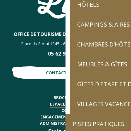
HÔTELS
CAMPINGS & AIRES
OFFICE DE TOURISME DE LUZ-SAINT-SAUVEUR
CHAMBRES D'HÔTES
Place du 8 mai 1945 - 65120 Luz-Saint-Sauveur
05 62 92 30 30
MEUBLÉS & GÎTES
CONTACTE-NOUS !
GÎTES D'ÉTAPE ET
BROCHURES
VILLAGES VACANCE
ESPACE PRESSE
CGV
ENGAGEMENTS QUALITÉ
PISTES PRATIQUES
ADMINISTRATIF - EMPLOI
Suis-nous !