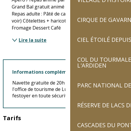
Grand Bal gratuit animé par : podium expérience 
Repas adulte : Pâté de campagne + crudité (à 
CIRQUE DE GAVARN
voir) Côtelettes + haricots Tarbais cuisinés 
Fromage Dessert Café
CIEL ÉTOILÉ DEPUIS
Lire la suite
COL DU TOURMALET
L'ARDIDEN
Informations complémentaires
Navette gratuite de 20h à 5h au départ de
PARC NATIONAL DE
l'office de tourisme de Luz-Saint-Sauveur pour
festoyer en toute sécurité !
RÉSERVE DE LACS
Tarifs
CASCADES DU PON