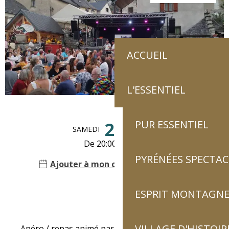
ACCUEIL
L'ESSENTIEL
Ouverture et coordonnées
PUR ESSENTIEL
22
SAMEDI
AOÛT
De 20:00 à 05:00
PYRÉNÉES SPECTAC
Ajouter à mon calendrier Google
ESPRIT MONTAGN
Description
VILLAGE D'HISTOIR
Apéro / repas animé par le groupe Hot Dogs. 