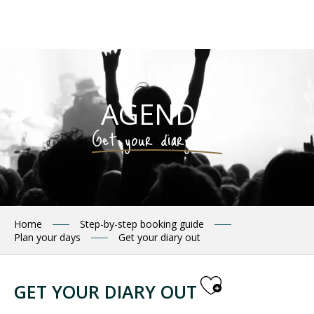
Aller
au
contenu
principal
AGENDA
Get your diary out!
Home
Step-by-step booking guide
Plan your days
Get your diary out
Ajouter 
GET YOUR DIARY OUT