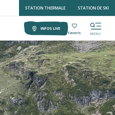
STATION THERMALE
STATION DE SKI
Retrouve Luz tourisme tous les lundis matin au marché !
INFOS LIVE
Voir les favoris
MENU