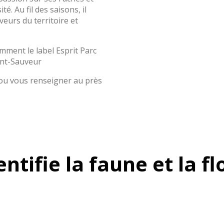
é. Au fil des saisons, il
veurs du territoire et
mment le label Esprit Parc
aint-Sauveur
ou vous renseigner au près
entifie la faune et la fl