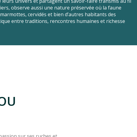
 leurs univers et partagent un savoir-faire transmis au fil
iers, observe aussi une nature préservée où la faune
 marmottes, cervidés et bien d’autres habitants des
ue entre traditions, rencontres humaines et richesse
LOU
passion sur ses ruches et