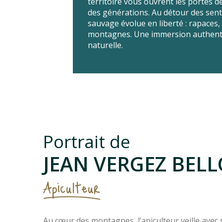
territoire vous ouvrent les portes de
des générations. Au détour des sent
sauvage évolue en liberté : rapaces,
montagnes. Une immersion authentiq
naturelle.
Portrait de
JEAN VERGEZ BEL
Apiculteur
Au cœur des montagnes, l’apiculteur veille avec 