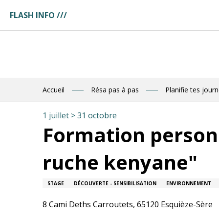
Aller
FLASH INFO ///
au
ges
contenu
ces
principal
tuaire
tte
ences
eau
res
Accueil
Résa pas à pas
Planifie tes jour
des
1 juillet > 31 octobre
R
Formation personn
ruche kenyane"
E
STAGE
DÉCOUVERTE - SENSIBILISATION
ENVIRONNEMENT
8 Cami Deths Carroutets, 65120 Esquièze-Sère