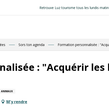
Retrouve Luz tourisme tous les lundis matin au march
nées
Sors ton agenda
Formation personnalisée : "Acqu
alisée : "Acquérir les
ANIMAUX
M'y rendre