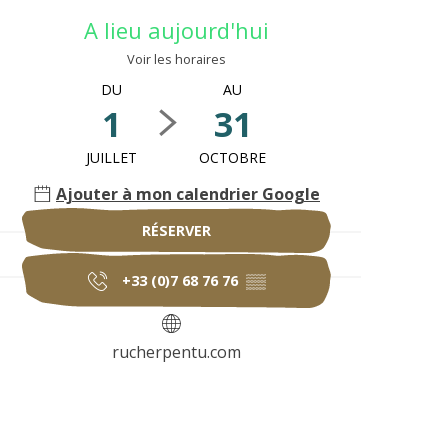
Ouverture et coo
A lieu aujourd'hui
Voir les horaires
DU
AU
1
31
JUILLET
OCTOBRE
Ajouter à mon calendrier Google
RÉSERVER
+33 (0)7 68 76 76
▒▒
rucherpentu.com