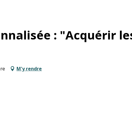
nalisée : "Acquérir le
ère
M'y rendre