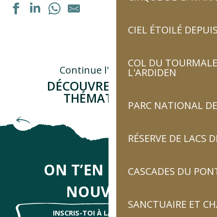
CIEL ÉTOILÉ DEPUIS
Dégustation de vins régionaux
Secrets de villages : "Esquièze : traditions villageoises e
Exposition : "Autrement voir"
COL DU TOURMALET
Dégustation de vins régionaux
Continue l'aventure...
L'ARDIDEN
Ateliers de dégustation de produits locaux : vins locaux
DÉCOUVRE D'AUTRES
Exposition peinture à l'huile
THÉMATIQUES !
Soirée cabane
PARC NATIONAL DE
Exposition "La septième vallée" de Guillaume Noury
Vise dans le mille
Formation personnalisée : "Acquérir les bons gestes en 
Portes ouvertes de la ferme
RÉSERVE DE LACS
Les Nocturnes du Chili - "Soirée Montagnarde"
Concert "On-Off"
ON T’EN DIRA DES
CASCADES DU PON
NOUVELLES
SANCTUAIRE ET C
INSCRIS-TOI À LA NEWSLETTER !