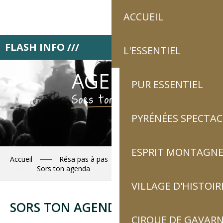
Aller
ACCUEIL
au
contenu
principal
FLASH INFO ///
Retrouve Luz touris
L'ESSENTIEL
AGENDA
PUR ESSENTIEL
Sors ton agenda !
PYRÉNÉES SPECTAC
ESPRIT MONTAGN
Accueil
Résa pas à pas
Planifie tes journées
Sors ton agenda
VILLAGE D'HISTOIR
Ajouter a
SORS TON AGENDA
CIRQUE DE GAVARN