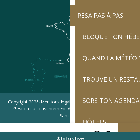
RÉSA PAS À PAS
BLOQUE TON HÉB
QUAND LA MÉTÉO S
TROUVE UN RESTA
SORS TON AGENDA
-
-
-
Copyright 2026
Mentions légales
Politique de confidentialité
-
-
Gestion du consentement
Accessibilité : non conforme
Plan du site
HÔTELS
Infos live