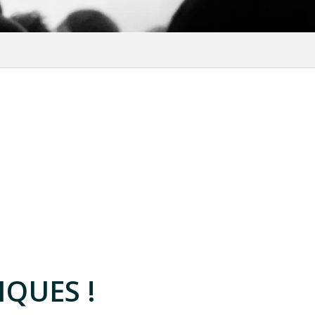
voris
QUES !