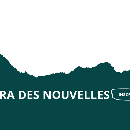
Planifie tes journées
, gin et limoncello
IRA DES NOUVELLES
INSC