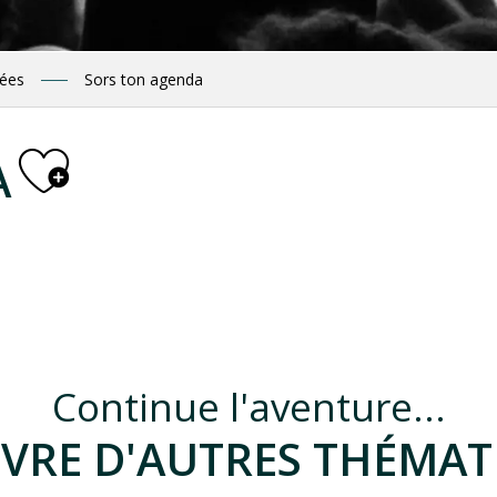
nées
Sors ton agenda
Ajouter aux fa
A
ruche kenyane"
Continue l'aventure...
VRE D'AUTRES THÉMATI