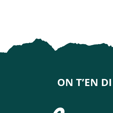
Marché des producteurs
Ateliers de dégustation de produits locaux : bières, génépi
Marché gourmand champêtre - "Tumbao Loko"
Marché gourmand champêtre
ON T’EN D