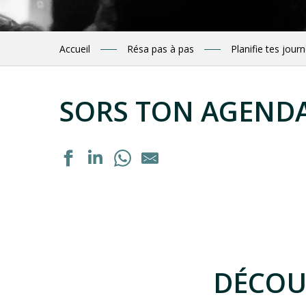
Accueil
Résa pas à pas
Planifie tes jour
SORS TON AGEND
Exposition "La septième vallée" de Guillaume Noury
Formation personnalisée : "Acquérir les bons gestes en 
Rejoigniez les bergers en estive
Dégustation de vins régionaux
Dégustation de vins régionaux
DÉCOU
Exposition : "Autrement voir"
Exposition peinture à l'huile
Portes ouvertes de la ferme