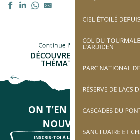
CIEL ÉTOILÉ DEPUIS
Exposition : "Autrement voir"
Dégustation de vins régionaux
Tournoi officiel du Tennis Toy
COL DU TOURMALET
Exposition peinture à l'huile
Continue l'aventure...
L'ARDIDEN
Soirée cabane
DÉCOUVRE D'AUTRES
Exposition "La septième vallée" de Guillaume Noury
THÉMATIQUES !
Formation personnalisée : "Acquérir les bons gestes en 
PARC NATIONAL DE
Portes ouvertes de la ferme
Et défie les géants du tour
Fête de La Saint Laurent
Visite guidée
RÉSERVE DE LACS
Ateliers de dégustation de produits locaux : tourtes, brio
Découverte de l’apiculture en ruche kenyane avec l’ouver
ON T’EN DIRA DES
CASCADES DU PON
NOUVELLES
SANCTUAIRE ET C
INSCRIS-TOI À LA NEWSLETTER !