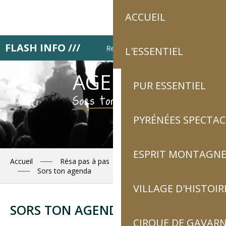
Aller
ACCUEIL
au
contenu
principal
FLASH INFO ///
Retrouve Luz tourisme tous les lundi
L'ESSENTIEL
AGENDA
PUR ESSENTIEL
Sors ton agenda !
PYRÉNÉES SPECTAC
ESPRIT MONTAGN
Accueil
Résa pas à pas
Planifie tes journées
Sors ton agenda
VILLAGE D'HISTOIR
Ajouter a
SORS TON AGENDA
CIRQUE DE GAVARN