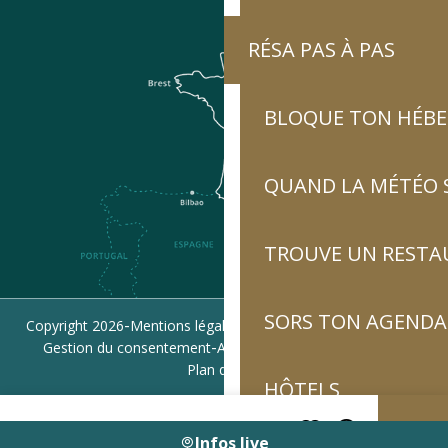
RÉSA PAS À PAS
BLOQUE TON HÉB
QUAND LA MÉTÉO S
TROUVE UN RESTA
SORS TON AGENDA
-
-
-
Copyright 2026
Mentions légales
Politique de confidentialité
-
-
Gestion du consentement
Accessibilité : non conforme
Plan du site
HÔTELS
Infos live