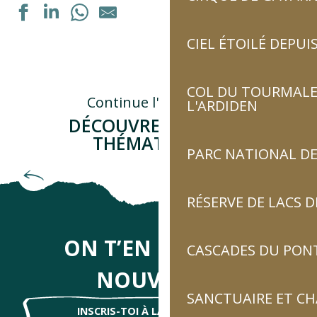
CIEL ÉTOILÉ DEPUIS
Exposition "La septième vallée" de Guillaume Noury
Formation personnalisée : "Acquérir les bons gestes en 
Rejoigniez les bergers en estive
COL DU TOURMALET
Dégustation de vins régionaux
Continue l'aventure...
L'ARDIDEN
Dégustation de vins régionaux
DÉCOUVRE D'AUTRES
Exposition : "Autrement voir"
THÉMATIQUES !
Exposition peinture à l'huile
PARC NATIONAL DE
Portes ouvertes de la ferme
Emblématique du patrimoine pyrénéen
Marché des producteurs
Ateliers de dégustation de produits locaux : bières, génépi
RÉSERVE DE LACS
Marché gourmand champêtre - "Tumbao Loko"
Marché gourmand champêtre
ON T’EN DIRA DES
CASCADES DU PON
NOUVELLES
SANCTUAIRE ET C
INSCRIS-TOI À LA NEWSLETTER !