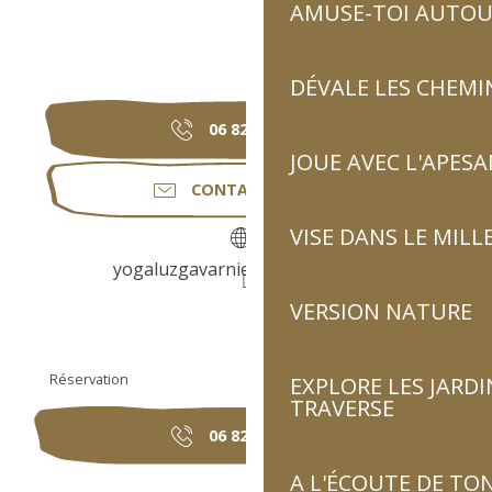
AMUSE-TOI AUTOUR
DÉVALE LES CHEMI
06 82 30 46
▒▒
JOUE AVEC L'APES
CONTACTEZ-NOUS
VISE DANS LE MILL
yogaluzgavarnie.wordpress.com
VERSION NATURE
Réservation
EXPLORE LES JARDI
TRAVERSE
06 82 30 46
▒▒
A L'ÉCOUTE DE TON