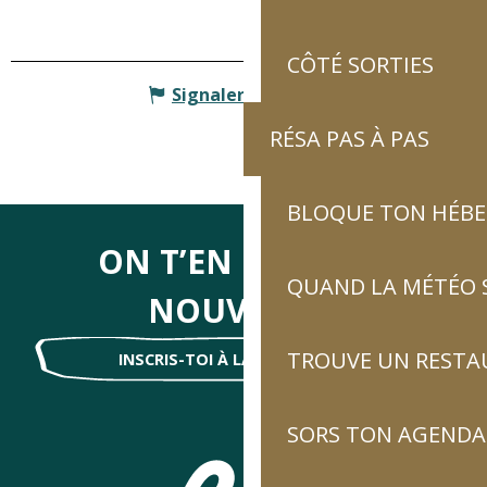
CÔTÉ SORTIES
Signaler une erreur
RÉSA PAS À PAS
BLOQUE TON HÉB
ON T’EN DIRA DES
QUAND LA MÉTÉO S
NOUVELLES
TROUVE UN RESTA
INSCRIS-TOI À LA NEWSLETTER !
SORS TON AGENDA