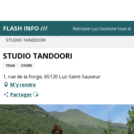
Aller
au
contenu
principal
FLASH INFO ///
Accueil
Résa pas à pas
Retrouve Luz tourisme tous les lu
Planifie tes journées
Réserve une visite, une activité
STUDIO TANDOORI
STUDIO TANDOORI
YOGA
COURS
1, rue de la Forge, 65120 Luz-Saint-Sauveur
M'y rendre
Ajouter aux favoris
Partager