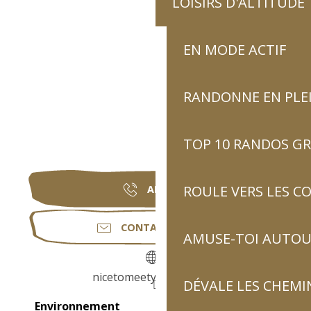
LOISIRS D'ALTITUDE
EN MODE ACTIF
RANDONNE EN PLE
TOP 10 RANDOS GR
ROULE VERS LES C
APPELER
CONTACTEZ-NOUS
AMUSE-TOI AUTOUR
nicetomeetyou-france.fr
DÉVALE LES CHEMI
Environnement
Environnement