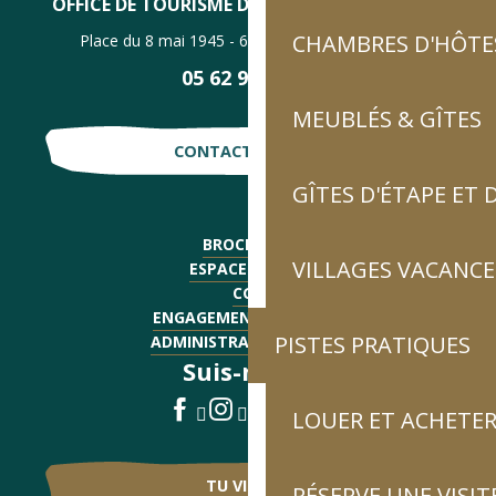
OFFICE DE TOURISME DE LUZ-SAINT-SAUVEUR
CHAMBRES D'HÔTES
Place du 8 mai 1945 - 65120 Luz-Saint-Sauveur
05 62 92 30 30
MEUBLÉS & GÎTES
CONTACTE-NOUS !
GÎTES D'ÉTAPE ET
BROCHURES
VILLAGES VACANCE
ESPACE PRESSE
CGV
ENGAGEMENTS QUALITÉ
PISTES PRATIQUES
ADMINISTRATIF - EMPLOI
Suis-nous !
LOUER ET ACHETER
TU VIENS ?
RÉSERVE UNE VISIT