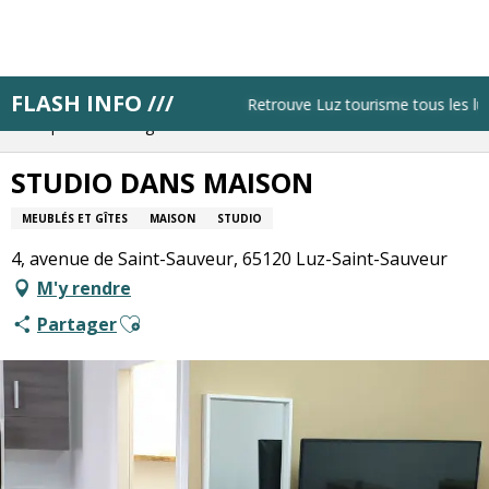
Aller
au
contenu
principal
FLASH INFO ///
Accueil
Résa pas à pas
Retrouve Luz tourisme tous les lund
Bloque ton hébergement
STUDIO DANS MAISON
STUDIO DANS MAISON
MEUBLÉS ET GÎTES
MAISON
STUDIO
4, avenue de Saint-Sauveur, 65120 Luz-Saint-Sauveur
M'y rendre
Ajouter aux favoris
Partager