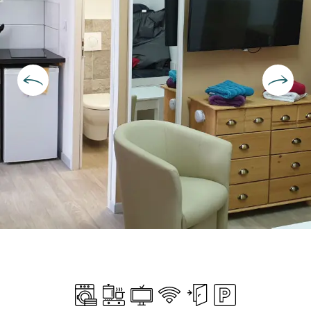
Ouverture et coordonnées
Lave linge
Plaque de cuisson
Télévision
WiFi
Entrée indépendante
Parking