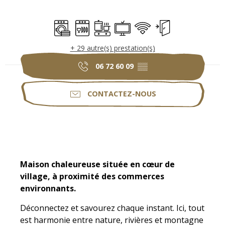
Ouverture et coordonnées
Lave linge
Lave vaisselle
Plaque de cuisson
Télévision
WiFi
Entrée indépendan
+ 29 autre(s) prestation(s)
06 72 60 09
▒▒
CONTACTEZ-NOUS
Description
Maison chaleureuse située en cœur de 
village, à proximité des commerces 
environnants.
Déconnectez et savourez chaque instant. Ici, tout 
est harmonie entre nature, rivières et montagne 