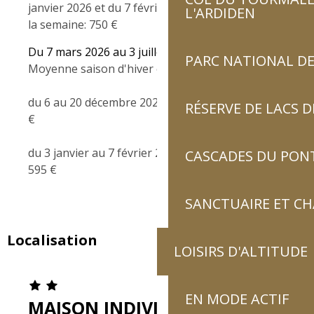
janvier 2026 et du 7 février au 7 mars 2026 tarif à
L'ARDIDEN
la semaine: 750 €
Du 7 mars 2026 au 3 juillet 2026
PARC NATIONAL DE
Moyenne saison d'hiver et printemps
du 6 au 20 décembre 2025 : tarif à la semaine 595
RÉSERVE DE LACS
€
du 3 janvier au 7 février 2026: tarif à la semaine
CASCADES DU PON
595 €
SANCTUAIRE ET C
Localisation
LOISIRS D'ALTITUDE
EN MODE ACTIF
MAISON INDIVIDUELLE "LE