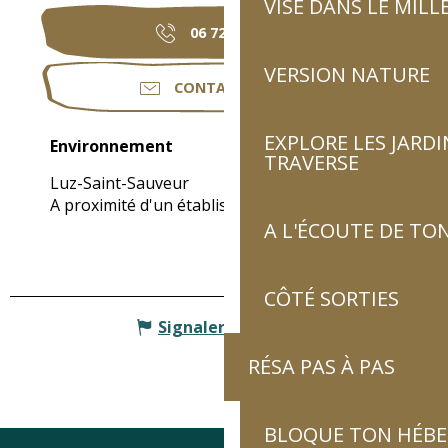
VISE DANS LE MILL
06 72 60 09
▒▒
VERSION NATURE
CONTACTEZ-NOUS
EXPLORE LES JARDI
Environnement
Environnement
TRAVERSE
Luz-Saint-Sauveur
A proximité d'un établissement thermal
(1km)
A L'ÉCOUTE DE TON
CÔTÉ SORTIES
Signaler une erreur
RÉSA PAS À PAS
BLOQUE TON HÉB