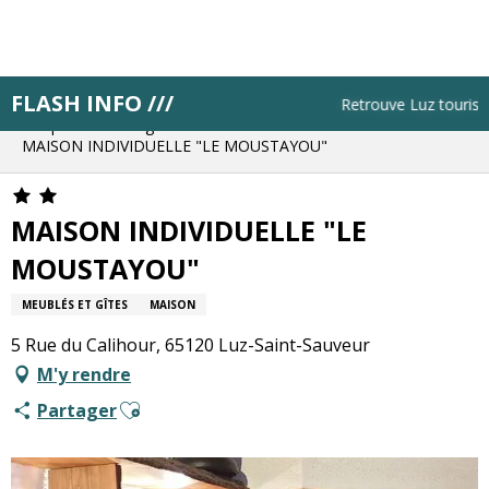
Aller
au
contenu
principal
FLASH INFO ///
Accueil
Résa pas à pas
Retrouve Luz tourisme t
Bloque ton hébergement
MAISON INDIVIDUELLE "LE MOUSTAYOU"
MAISON INDIVIDUELLE "LE
MOUSTAYOU"
MEUBLÉS ET GÎTES
MAISON
5 Rue du Calihour, 65120 Luz-Saint-Sauveur
M'y rendre
Ajouter aux favoris
Partager