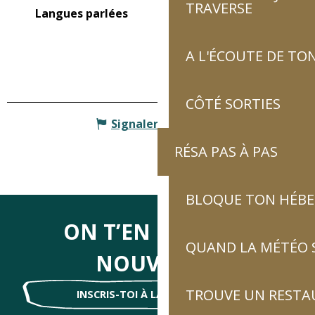
TRAVERSE
Langues parlées
Langues parlées
A L'ÉCOUTE DE TON
CÔTÉ SORTIES
Signaler une erreur
RÉSA PAS À PAS
BLOQUE TON HÉB
ON T’EN DIRA DES
QUAND LA MÉTÉO S
NOUVELLES
TROUVE UN RESTA
INSCRIS-TOI À LA NEWSLETTER !