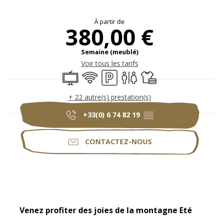
Ouverture et coordonnées
À partir de
380,00 €
Semaine (meublé)
Voir tous les tarifs
Télévision
WiFi
Parking
Toilettes
Draps et linge
+ 22 autre(s) prestation(s)
+33(0) 6 74 82 19
▒▒
CONTACTEZ-NOUS
Description
Venez profiter des joies de la montagne Eté 