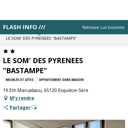
Aller
au
contenu
principal
FLASH INFO ///
Accueil
Résa pas à pas
Retrouve Luz tourisme tous
Bloque ton hébergement
LE SOM' DES PYRENEES "BASTAMPE"
LE SOM' DES PYRENEES
"BASTAMPE"
MEUBLÉS ET GÎTES
APPARTEMENT DANS MAISON
19 Eth Marcadaou, 65120 Esquièze-Sère
M'y rendre
Ajouter aux favoris
Partager