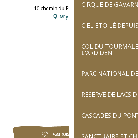
CIRQUE DE GAVARN
10 chemin du Pic, 65120 Viscos
M'y rendre
CIEL ÉTOILÉ DEPUIS
COL DU TOURMALET
L'ARDIDEN
PARC NATIONAL DE
RÉSERVE DE LACS
CASCADES DU PON
+33 (0)5 62 92 91
▒▒
SANCTUAIRE ET C