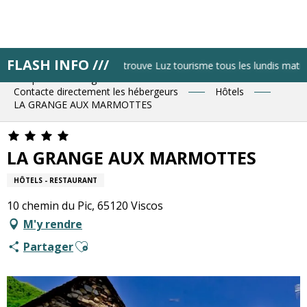
Aller
au
contenu
principal
FLASH INFO ///
Accueil
Résa pas à pas
Retrouve Luz tourisme tous les lundis matin a
Bloque ton hébergement
Contacte directement les hébergeurs
Hôtels
LA GRANGE AUX MARMOTTES
LA GRANGE AUX MARMOTTES
HÔTELS - RESTAURANT
10 chemin du Pic, 65120 Viscos
M'y rendre
Ajouter aux favoris
Partager