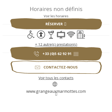
Ouverture et coordonnées
Horaires non définis
Voir les horaires
RÉSERVER
Accès handicapés
Accessibilité
Bar / Buvette
Télévision
WiFi
Ascenseur
+ 12 autre(s) prestation(s)
+33 (0)5 62 92 91
▒▒
CONTACTEZ-NOUS
Voir tous les contacts
www.grangeauxmarmottes.com