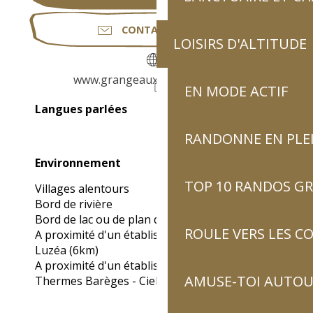
CONTACTEZ-NOUS
LOISIRS D'ALTITUDE
www.grangeauxmarmottes.com
EN MODE ACTIF
Langues parlées
Langues parlées
RANDONNE EN PLE
Environnement
Environnement
TOP 10 RANDOS GR
Villages alentours
Bord de rivière
Bord de lac ou de plan d'eau
ROULE VERS LES C
A proximité d'un établissement thermal :
Luzéa
(6km)
A proximité d'un établissement thermal :
AMUSE-TOI AUTOUR
Thermes Barèges - Cieléo
(16km)