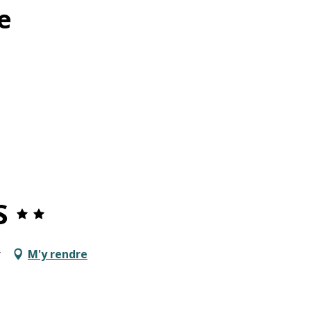
e
S
r
M'y rendre