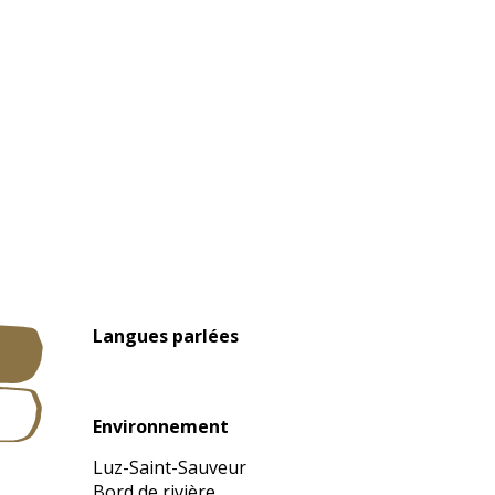
Langues parlées
Langues parlées
Environnement
Environnement
Luz-Saint-Sauveur
Bord de rivière