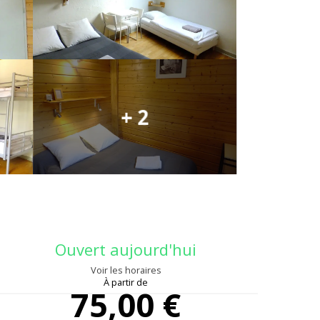
+ 2
Ouverture et coo
Ouvert aujourd'hui
Voir les horaires
À partir de
75,00 €