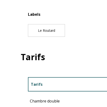
Offres de pres
Labels
Labels
Le Routard
Tarifs
Tarifs
Tarifs 2027
Chambre double