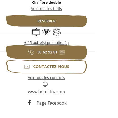
Chambre double
Voir tous les tarifs
RÉSERVER
Télévision
WiFi
Blanchisserie
Animaux acceptés
+ 15 autre(s) prestation(s)
05 62 92 81
▒▒
CONTACTEZ-NOUS
Voir tous les contacts
www.hotel-luz.com
Page Facebook