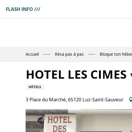
Aller
FLASH INFO ///
au
ges
contenu
ces
principal
tuaire
tte
ences
eau
res
Accueil
Résa pas à pas
Bloque ton héb
des
HOTEL LES CIMES
R
HÔTELS
E
3 Place du Marché, 65120 Luz-Saint-Sauveur