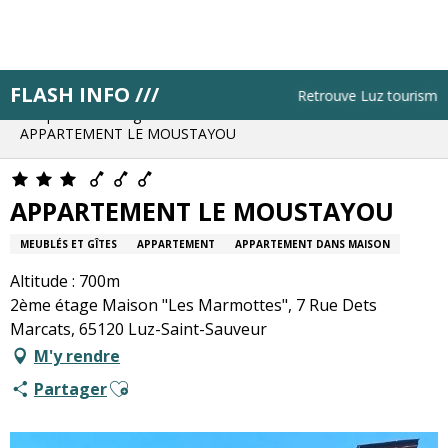
Aller
au
contenu
principal
FLASH INFO ///
Accueil
Résa pas à pas
Retrouve Luz tourisme tou
Bloque ton hébergement
APPARTEMENT LE MOUSTAYOU
APPARTEMENT LE MOUSTAYOU
MEUBLÉS ET GÎTES
APPARTEMENT
APPARTEMENT DANS MAISON
Altitude : 700m
2ème étage Maison "Les Marmottes", 7 Rue Dets
Marcats, 65120 Luz-Saint-Sauveur
M'y rendre
Ajouter aux favoris
Partager