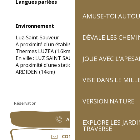
Langues parlées
Langues parlées
AMUSE-TOI AUTOUR
Environnement
Environnement
DÉVALE LES CHEMI
Luz-Saint-Sauveur
A proximité d'un établissement thermal :
Thermes LUZEA
(1.6km)
JOUE AVEC L'APES
En ville :
LUZ SAINT SAUVEUR
A proximité d'une station de ski :
LUZ
ARDIDEN
(14km)
VISE DANS LE MILL
VERSION NATURE
Réservation
APPELER
EXPLORE LES JARDI
TRAVERSE
CONTACTER