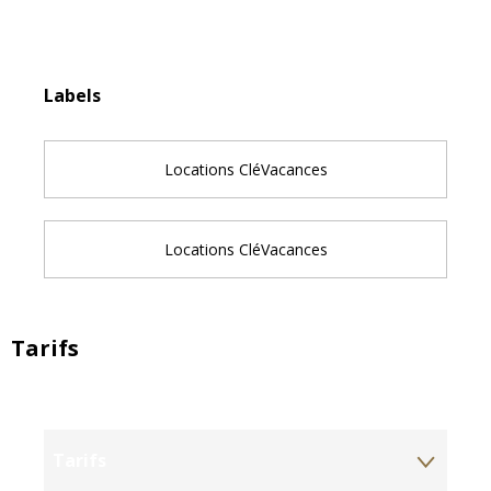
Offres de prestations
Labels
Labels
Locations CléVacances
Locations CléVacances
Tarifs
Tarifs