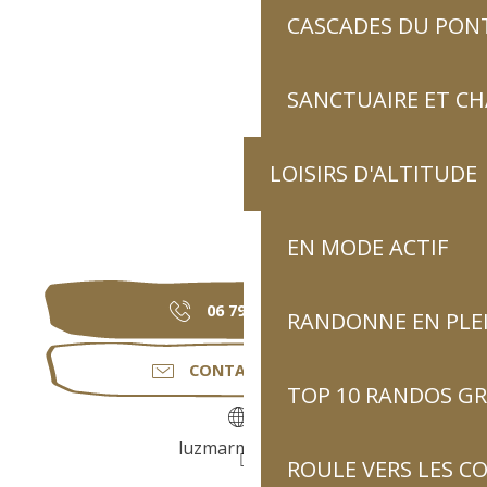
CASCADES DU PON
SANCTUAIRE ET C
LOISIRS D'ALTITUDE
EN MODE ACTIF
06 79 80 21
▒▒
RANDONNE EN PLE
CONTACTEZ-NOUS
TOP 10 RANDOS GR
luzmarmottes.fr
ROULE VERS LES C