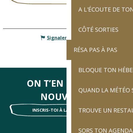
A L'ÉCOUTE DE TON
CÔTÉ SORTIES
Signaler une erreur
RÉSA PAS À PAS
BLOQUE TON HÉB
ON T’EN DIRA DES
QUAND LA MÉTÉO S
NOUVELLES
TROUVE UN RESTA
INSCRIS-TOI À LA NEWSLETTER !
SORS TON AGENDA