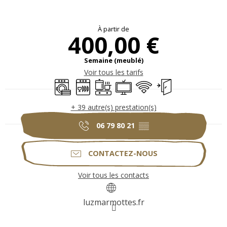
Ouverture et coordonnées
À partir de
400,00 €
Semaine (meublé)
Voir tous les tarifs
Lave linge
Lave vaisselle
Plaque de cuisson
Télévision
WiFi
Entrée indépendan
+ 39 autre(s) prestation(s)
06 79 80 21
▒▒
CONTACTEZ-NOUS
Voir tous les contacts
luzmarmottes.fr