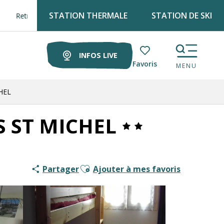
STATION THERMALE
STATION DE SKI
 Luz tourisme tous les lundis matin au marché !
INFOS LIVE
Voir les favoris
MENU
HEL
 ST MICHEL
Ajouter aux favoris
Partager
Ajouter à mes favoris