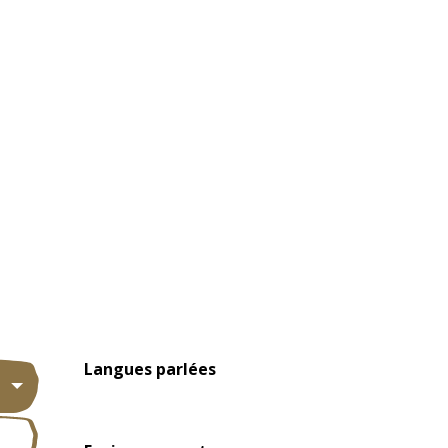
Langues parlées
Langues parlées