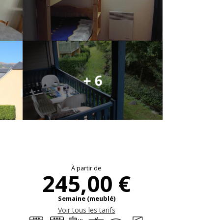
+ 6
Ouverture et coo
À partir de
245,00 €
Semaine (meublé)
Voir tous les tarifs
Lave linge
Lave vaisselle
Plaque de cuisson
Télévision
WiFi
Entrée indépendante