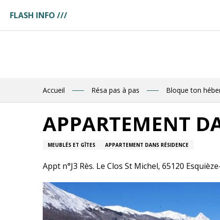
Aller
FLASH INFO ///
au
ges
contenu
ces
principal
tuaire
tte
ences
eau
res
Accueil
Résa pas à pas
Bloque ton héb
des
APPARTEMENT DAN
R
MEUBLÉS ET GÎTES
APPARTEMENT DANS RÉSIDENCE
E
Appt n°J3 Rès. Le Clos St Michel, 65120 Esquièze