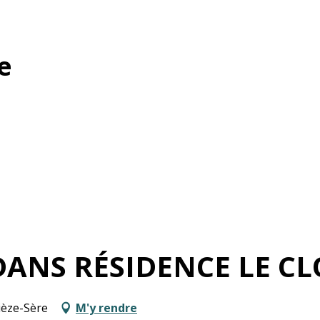
e
ANS RÉSIDENCE LE CL
ièze-Sère
M'y rendre