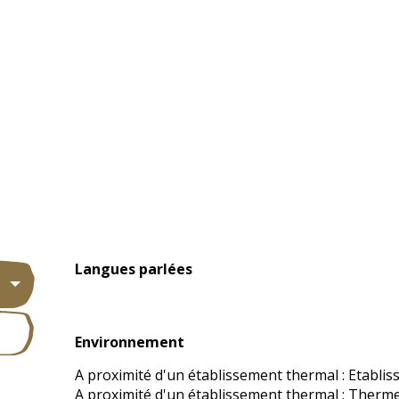
Langues parlées
Langues parlées
Environnement
Environnement
A proximité d'un établissement thermal :
Etabli
A proximité d'un établissement thermal :
Thermes