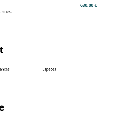
630,00 €
sonnes.
t
ances
Espèces
e