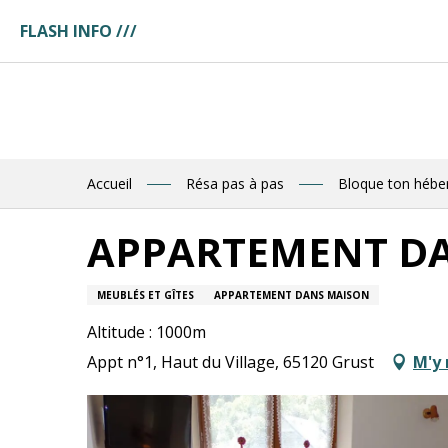
Aller
FLASH INFO ///
au
ges
contenu
ces
principal
tuaire
tte
ences
eau
res
Accueil
Résa pas à pas
Bloque ton héb
des
APPARTEMENT D
R
MEUBLÉS ET GÎTES
APPARTEMENT DANS MAISON
E
Altitude : 1000m
Appt n°1, Haut du Village, 65120 Grust
M'y 