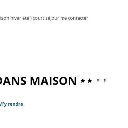
son hiver été ) court séjour me contacter
DANS MAISON
M'y rendre