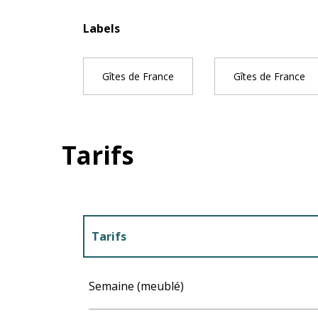
Offres de pres
Labels
Labels
Gîtes de France
Gîtes de France
Tarifs
Tarifs
Tarifs 2027
Semaine (meublé)