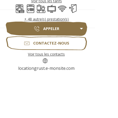
Voir tous les tarifs
Lave linge
Lave vaisselle
Plaque de cuisson
Télévision
WiFi
Entrée indépendante
+ 48 autre(s) prestation(s)
APPELER
CONTACTEZ-NOUS
Voir tous les contacts
locationgrust.e-monsite.com