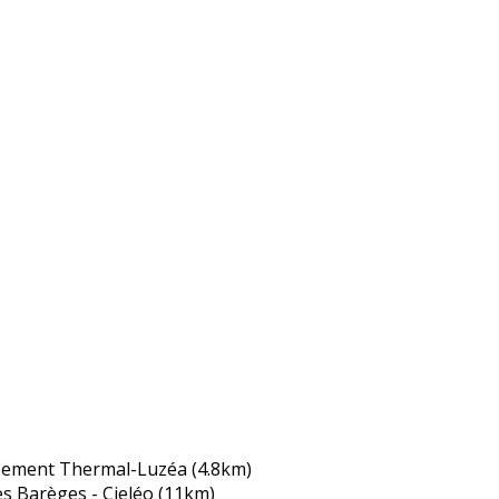
ssement Thermal-Luzéa
(4.8km)
 Barèges - Cieléo
(11km)