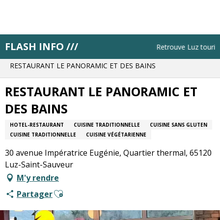
Aller
au
contenu
principal
FLASH INFO ///
Accueil
Pistes pratiques
Retrouve Luz tourisme 
Trouve un restaurant ou un bar
RESTAURANT LE PANORAMIC ET DES BAINS
RESTAURANT LE PANORAMIC ET
DES BAINS
HOTEL-RESTAURANT
CUISINE TRADITIONNELLE
CUISINE SANS GLUTEN
CUISINE TRADITIONNELLE
CUISINE VÉGÉTARIENNE
30 avenue Impératrice Eugénie, Quartier thermal, 65120
Luz-Saint-Sauveur
M'y rendre
Ajouter aux favoris
Partager