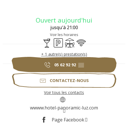
Ouverture et coordonnées
Ouvert aujourd'hui
jusqu'à 21:00
Voir les horaires
Bar / Buvette
Parking
Terrasse
WiFi
+ 1 autre(s) prestation(s)
05 62 92 92
▒▒
CONTACTEZ-NOUS
Voir tous les contacts
wwww.hotel-panoramic-luz.com
Page Facebook