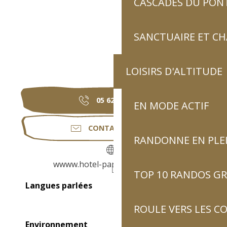
CASCADES DU PON
SANCTUAIRE ET C
LOISIRS D'ALTITUDE
05 62 92 92
▒▒
EN MODE ACTIF
CONTACTEZ-NOUS
RANDONNE EN PLE
wwww.hotel-panoramic-luz.com
TOP 10 RANDOS GR
Langues parlées
Langues parlées
ROULE VERS LES C
Environnement
Environnement