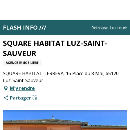
Aller
au
contenu
principal
FLASH INFO ///
Accueil
SQUARE HABITAT LUZ-SAINT-SAUVEUR
Retrouve Luz tourisme 
SQUARE HABITAT LUZ-SAINT-
SAUVEUR
AGENCE IMMOBILIÈRE
SQUARE HABITAT TERREVA, 16 Place du 8 Mai, 65120
Luz-Saint-Sauveur
M'y rendre
Ajouter aux favoris
Partager