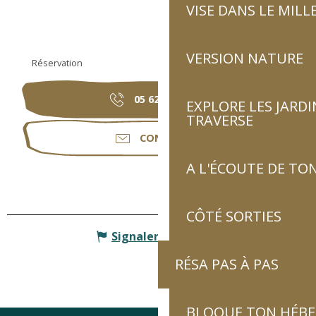
VISE DANS LE MILL
VERSION NATURE
Réservation
05 62 92 95
▒▒
EXPLORE LES JARDI
TRAVERSE
CONTACTER
A L'ÉCOUTE DE TON
CÔTÉ SORTIES
Signaler une erreur
RÉSA PAS À PAS
BLOQUE TON HÉB