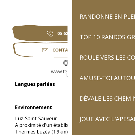
RANDONNE EN PLE
05 62 92 95
▒▒
TOP 10 RANDOS GR
CONTACTEZ-NOUS
ROULE VERS LES C
www.terreva.fr
AMUSE-TOI AUTOUR
Langues parlées
Langues parlées
DÉVALE LES CHEMI
Environnement
Environnement
JOUE AVEC L'APES
Luz-Saint-Sauveur
A proximité d'un établissement thermal :
Thermes Luzéa
(1.9km)