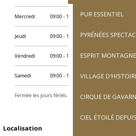
PUR ESSENTIEL
Mercredi
09:00 - 12:00
14:00 - 18:00
PYRÉNÉES SPECTAC
Jeudi
09:00 - 12:00
14:00 - 18:00
ESPRIT MONTAGN
Vendredi
09:00 - 12:00
14:00 - 18:00
VILLAGE D'HISTOIR
Samedi
09:00 - 12:00
14:00 - 18:00
Fermée les jours fériés.
CIRQUE DE GAVARN
CIEL ÉTOILÉ DEPUIS
Localisation