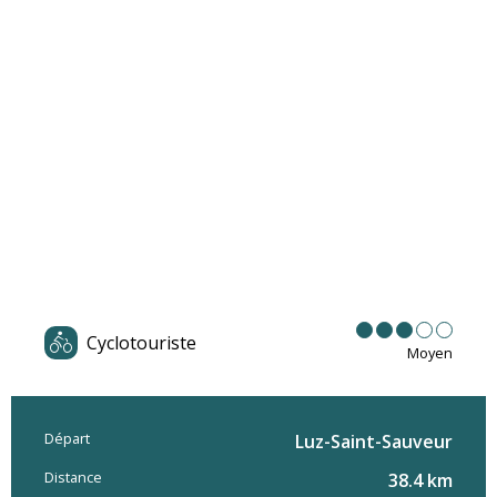
Cyclotouriste
Moyen
Départ
Informations pratiques
Luz-Saint-Sauveur
Distance
38.4 km