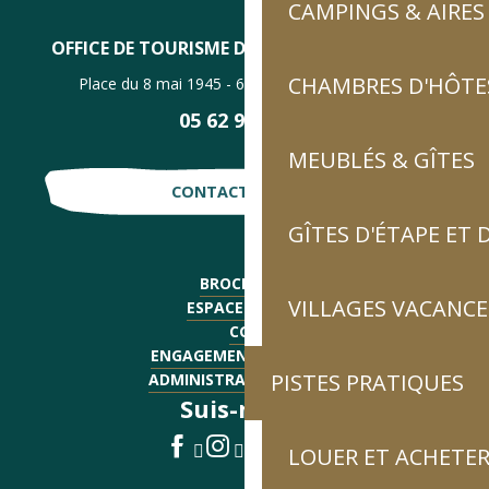
CAMPINGS & AIRES
OFFICE DE TOURISME DE LUZ-SAINT-SAUVEUR
CHAMBRES D'HÔTES
Place du 8 mai 1945 - 65120 Luz-Saint-Sauveur
05 62 92 30 30
MEUBLÉS & GÎTES
CONTACTE-NOUS !
GÎTES D'ÉTAPE ET
BROCHURES
VILLAGES VACANCE
ESPACE PRESSE
CGV
ENGAGEMENTS QUALITÉ
PISTES PRATIQUES
ADMINISTRATIF - EMPLOI
Suis-nous !
LOUER ET ACHETER