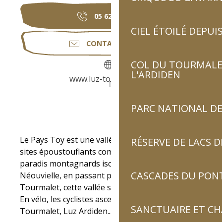
05 62 92 30
▒▒
CIEL ÉTOILÉ DEPUIS
CONTACTEZ-NOUS
COL DU TOURMALET
L'ARDIDEN
www.luz-tourisme.com
PARC NATIONAL DE
Description
Le Pays Toy est une vallée aux milles trésors, des 
RÉSERVE DE LACS
sites époustouflants comme Gavarnie, aux 
paradis montagnards isolés dans la Réserve du 
CASCADES DU PON
Néouvielle, en passant par le fameux col du 
Tourmalet, cette vallée saura vous surprendre. 
En vélo, les cyclistes ascensionnent le col du 
SANCTUAIRE ET C
Tourmalet, Luz Ardiden...