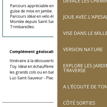
DÉVALE LES CHEMI
Parcours appréciable en début de séjour en
guise de mise en jambe.
Parcours idéal en vélo électrique.
JOUE AVEC L'APES
Montée depuis Saint-Sauveur jusqu'à
Trimbareilles.
VISE DANS LE MILL
VERSION NATURE
Complément géolocalisation
Complément géolocalisation
Itinéraire à la découverte des villages du Pays 
EXPLORE LES JARDI
Toy. Idéal en échauffement avant les sorties vers 
TRAVERSE
les grands cols ou en balade tranquille.

Luz-Saint-Sauveur - Place du 8 mai
A L'ÉCOUTE DE TON
CÔTÉ SORTIES