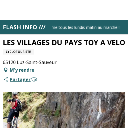
Aller
au
contenu
principal
FLASH INFO ///
Accueil
Retrouve Luz tourisme tous les lundis matin au marché !
LES VILLAGES DU PAYS TOY A VELO
LES VILLAGES DU PAYS TOY A VELO
CYCLOTOURISTE
65120 Luz-Saint-Sauveur
M'y rendre
Ajouter aux favoris
Partager