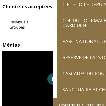
CIEL ÉTOILÉ DEPUIS
Clientèles acceptées
COL DU TOURMALET
Individuels
L'ARDIDEN
Groupes
PARC NATIONAL DE
Médias
RÉSERVE DE LACS
CASCADES DU PON
SANCTUAIRE ET C
LOISIRS D'ALTITUDE