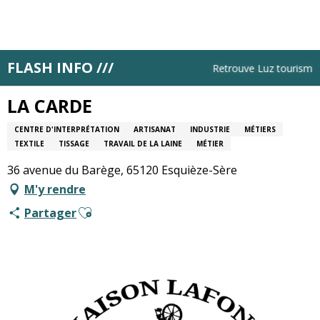
Aller
au
contenu
principal
FLASH INFO ///
Accueil
LA CARDE
Retrouve Luz tourisme to
LA CARDE
CENTRE D'INTERPRÉTATION
ARTISANAT
INDUSTRIE
MÉTIERS
TEXTILE
TISSAGE
TRAVAIL DE LA LAINE
MÉTIER
36 avenue du Barège, 65120 Esquièze-Sère
M'y rendre
Ajouter aux favoris
Partager