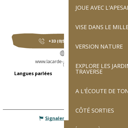
JOUE AVEC L'APES
VISE DANS LE MILL
+33 (0)5 62 92 81
▒▒
VERSION NATURE
www.lacarde-pyrenees.com
EXPLORE LES JARDI
TRAVERSE
Langues parlées
Langues parlées
A L'ÉCOUTE DE TON
CÔTÉ SORTIES
Signaler une erreur