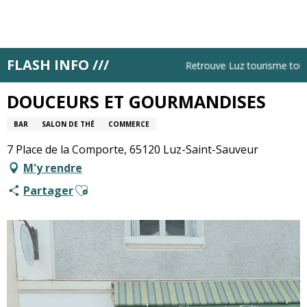
Aller
au
contenu
principal
FLASH INFO ///
Accueil
DOUCEURS ET GOURMANDISES
Retrouve Luz tourisme tous le
DOUCEURS ET GOURMANDISES
BAR
SALON DE THÉ
COMMERCE
7 Place de la Comporte, 65120 Luz-Saint-Sauveur
M'y rendre
Ajouter aux favoris
Partager