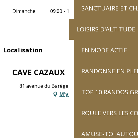
SANCTUAIRE ET C
Dimanche
09:00 - 12:30
14:30 - 19:00
LOISIRS D'ALTITUDE
Localisation
EN MODE ACTIF
CAVE CAZAUX
RANDONNE EN PLE
81 avenue du Barège, 65120 Esquièze-Sère
TOP 10 RANDOS GR
M'y rendre
ROULE VERS LES C
AMUSE-TOI AUTOUR