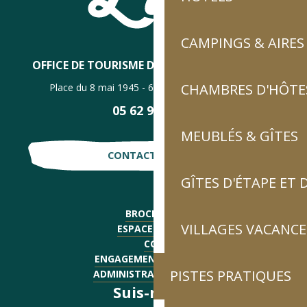
CAMPINGS & AIRES
OFFICE DE TOURISME DE LUZ-SAINT-SAUVEUR
CHAMBRES D'HÔTES
Place du 8 mai 1945 - 65120 Luz-Saint-Sauveur
05 62 92 30 30
MEUBLÉS & GÎTES
CONTACTE-NOUS !
GÎTES D'ÉTAPE ET
BROCHURES
VILLAGES VACANCE
ESPACE PRESSE
CGV
ENGAGEMENTS QUALITÉ
PISTES PRATIQUES
ADMINISTRATIF - EMPLOI
Suis-nous !