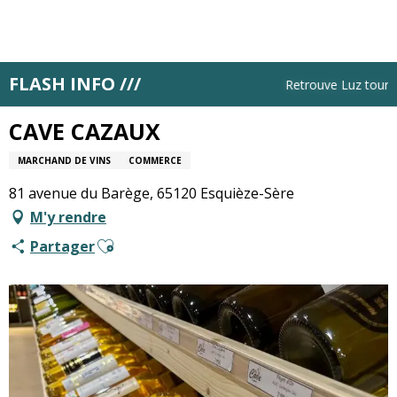
Aller
au
contenu
principal
FLASH INFO ///
Accueil
CAVE CAZAUX
Retrouve Luz tourisme
CAVE CAZAUX
MARCHAND DE VINS
COMMERCE
81 avenue du Barège, 65120 Esquièze-Sère
M'y rendre
Ajouter aux favoris
Partager