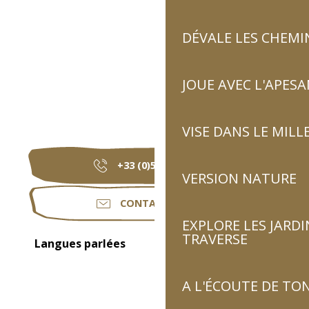
DÉVALE LES CHEMI
JOUE AVEC L'APES
VISE DANS LE MILL
+33 (0)5 62 92 81
▒▒
VERSION NATURE
CONTACTEZ-NOUS
EXPLORE LES JARDI
TRAVERSE
Langues parlées
Langues parlées
A L'ÉCOUTE DE TON