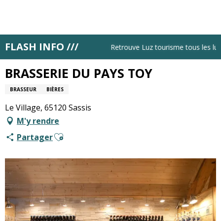
Aller
au
contenu
principal
FLASH INFO ///
Accueil
BRASSERIE DU PAYS TOY
Retrouve Luz tourisme tous les lundi
BRASSERIE DU PAYS TOY
BRASSEUR
BIÈRES
Le Village, 65120 Sassis
M'y rendre
Ajouter aux favoris
Partager