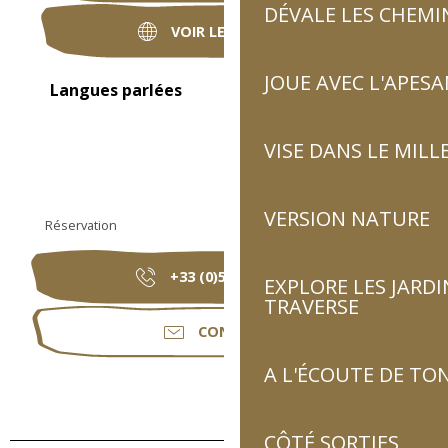
DÉVALE LES CHEMI
VOIR LES SITES WEB
JOUE AVEC L'APES
Langues parlées
Langues parlées
VISE DANS LE MILL
VERSION NATURE
Réservation
+33 (0)5 62 41 45
▒▒
EXPLORE LES JARDI
TRAVERSE
CONTACTER
A L'ÉCOUTE DE TON
CÔTÉ SORTIES