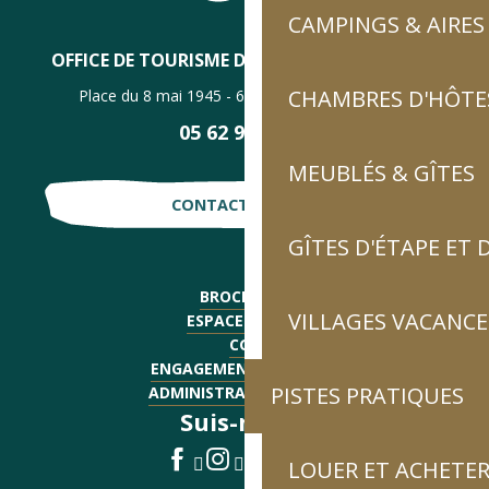
CAMPINGS & AIRES
OFFICE DE TOURISME DE LUZ-SAINT-SAUVEUR
CHAMBRES D'HÔTES
Place du 8 mai 1945 - 65120 Luz-Saint-Sauveur
05 62 92 30 30
MEUBLÉS & GÎTES
CONTACTE-NOUS !
GÎTES D'ÉTAPE ET
BROCHURES
VILLAGES VACANCE
ESPACE PRESSE
CGV
ENGAGEMENTS QUALITÉ
PISTES PRATIQUES
ADMINISTRATIF - EMPLOI
Suis-nous !
LOUER ET ACHETER