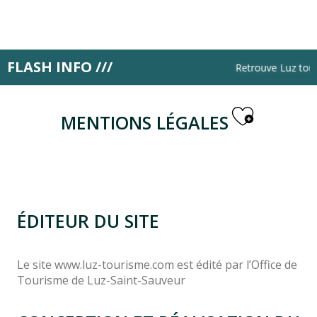
Aller
au
contenu
principal
FLASH INFO ///
Accueil
Mentions légales
Retrouve Luz touri
Ajoute
MENTIONS LÉGALES
ÉDITEUR DU SITE
Le site www.luz-tourisme.com est édité par l’Office de
Tourisme de Luz-Saint-Sauveur