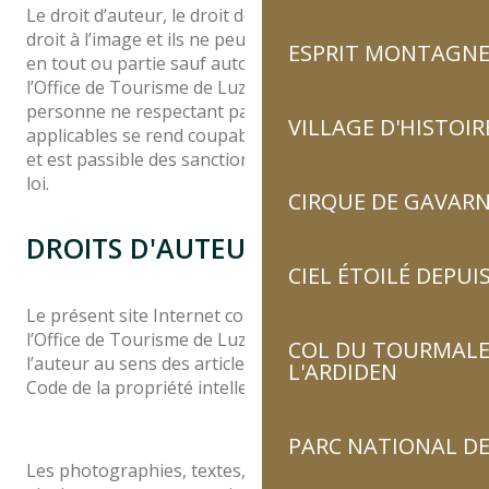
Le droit d’auteur, le droit des marques ainsi que le
droit à l’image et ils ne peuvent être copiés ou imités
ESPRIT MONTAGN
en tout ou partie sauf autorisation expresse de
l’Office de Tourisme de Luz-Saint-Sauveur. Toute
personne ne respectant pas les dispositions légales
VILLAGE D'HISTOIR
applicables se rend coupable du délit de contrefaçon
et est passible des sanctions pénales prévues par la
loi.
CIRQUE DE GAVARN
DROITS D'AUTEURS
CIEL ÉTOILÉ DEPUIS
Le présent site Internet constitue une œuvre dont
l’Office de Tourisme de Luz-Saint-Sauveur est
COL DU TOURMALET
l’auteur au sens des articles L. 111.1 et suivants du
L'ARDIDEN
Code de la propriété intellectuelle.
PARC NATIONAL DE
Les photographies, textes, logos, pictogrammes,