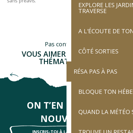
sans préavis.
EXPLORE LES JARDI
TRAVERSE
A L'ÉCOUTE DE TON
Pas convaincu ?
CÔTÉ SORTIES
VOUS AIMEREZ D'AUTRES
THÉMATIQUES !
RÉSA PAS À PAS
Côté sorties
BLOQUE TON HÉB
ON T’EN DIRA DES
QUAND LA MÉTÉO S
NOUVELLES
TROUVE UN RESTA
INSCRIS-TOI À LA NEWSLETTER !