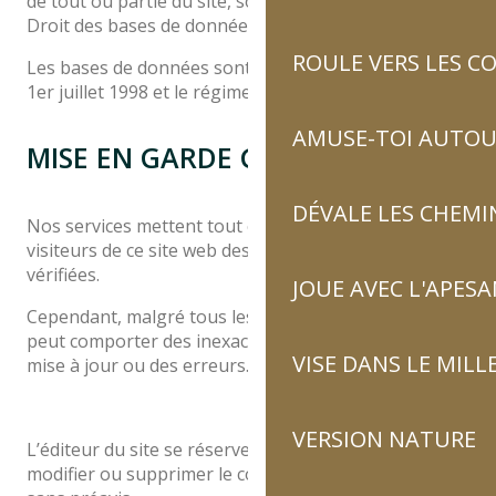
de tout ou partie du site, sont totalement interdites.
Droit des bases de données
ROULE VERS LES C
Les bases de données sont protégées par la loi du
1er juillet 1998 et le régime français du droit d’auteur.
AMUSE-TOI AUTOUR
MISE EN GARDE GÉNÉRALE
DÉVALE LES CHEMI
Nos services mettent tout en œuvre pour offrir aux
visiteurs de ce site web des informations fiables et
vérifiées.
JOUE AVEC L'APES
Cependant, malgré tous les soins apportés, le site
peut comporter des inexactitudes, des défauts de
VISE DANS LE MILL
mise à jour ou des erreurs.
VERSION NATURE
L’éditeur du site se réserve le droit de corriger,
modifier ou supprimer le contenu à tout moment et