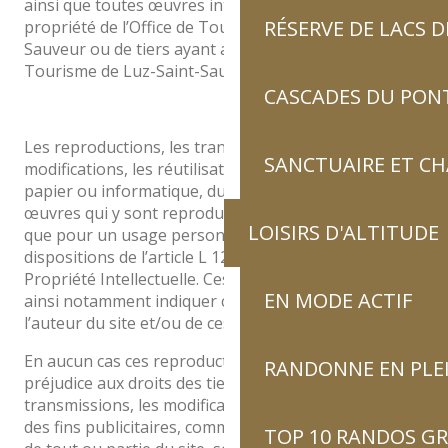
ainsi que toutes œuvres intégrées dans le site sont la
RÉSERVE DE LACS
propriété de l’Office de Tourisme de Luz-Saint-
Sauveur ou de tiers ayant autorisé l’Office de
Tourisme de Luz-Saint-Sauveur à les utiliser.
CASCADES DU PON
Les reproductions, les transmissions, les
SANCTUAIRE ET C
modifications, les réutilisations, sur un support
papier ou informatique, dudit site Internet et des
œuvres qui y sont reproduites ne sont autorisées
LOISIRS D'ALTITUDE
que pour un usage personnel et privé conforme aux
dispositions de l’article L 122-5 du Code de la
Propriété Intellectuelle. Ces reproductions devront
EN MODE ACTIF
ainsi notamment indiquer clairement la source et
l’auteur du site et/ou de ces œuvres multimédias.
En aucun cas ces reproductions ne sauraient porter
RANDONNE EN PLE
préjudice aux droits des tiers. Les reproductions, les
transmissions, les modifications, les réutilisations à
des fins publicitaires, commerciales ou d’information,
TOP 10 RANDOS GR