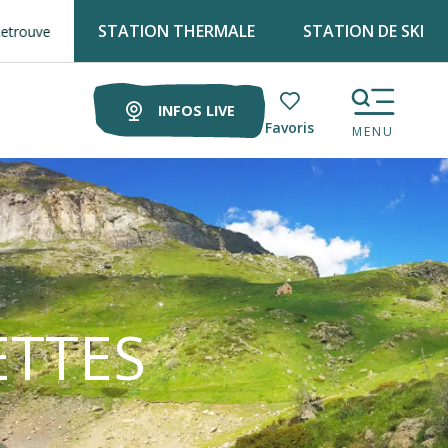
STATION THERMALE
STATION DE SKI
ourisme tous les lundis matin au marché !
INFOS LIVE
Voir les favoris
MENU
ETTES