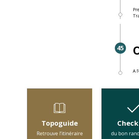
Pre
Tr
O
45
A l
Topoguide
Check 
Retrouve l’itinéraire
du bon ran