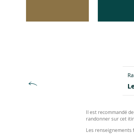
Ra
L
Il est recommandé de
randonner sur cet itin
Les renseignements f