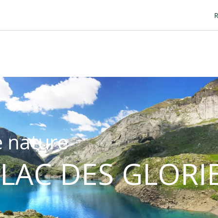
Retrouve Luz t
 nature
 LAC DES GLORI