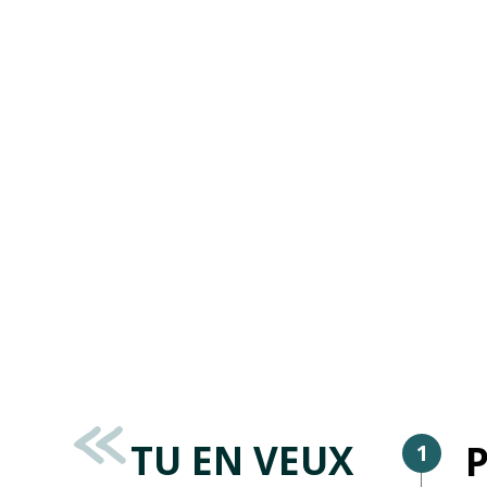
TU EN VEUX
P
1