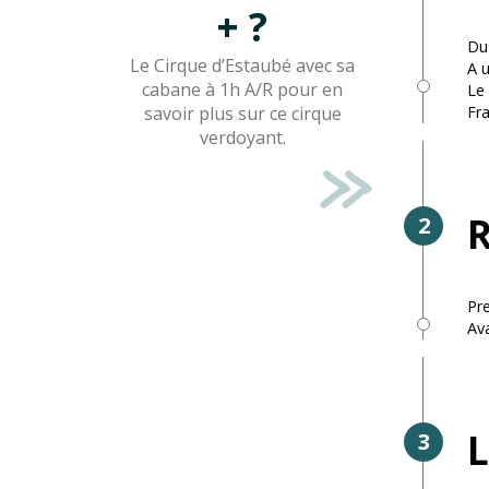
+ ?
Du
Le Cirque d’Estaubé avec sa
A 
cabane à 1h A/R pour en
Le 
savoir plus sur ce cirque
Fra
verdoyant.
R
2
Pre
Av
L
3