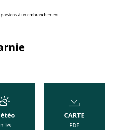
e, parviens à un embranchement.
arnie
étéo
CARTE
n live
PDF