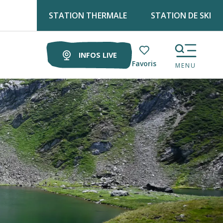
STATION THERMALE
STATION DE SKI
etrouve Luz tourisme tous les lundis matin au marché !
INFOS LIVE
Voir les favoris
MENU