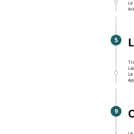
Le 
Ac
L
5
Tra
Lai
Le
Ap
O
9
Le 