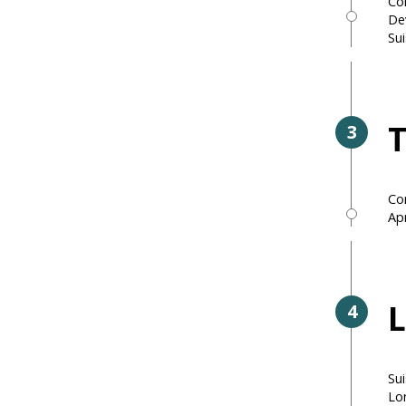
Con
Dev
Sui
T
3
Con
Apr
4
Sui
Lon