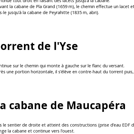
tinue tout droit en faisant des lacets jusqu’à la cabane.
ant la cabane de Pla Grand (1659 m), le chemin effectue un lacet et
s-le jusqu’à la cabane de Peyrahitte (1835 m, abri).
orrent de l'Yse
tinue sur le chemin qui monte à gauche sur le flanc du versant.
ès une portion horizontale, il s’élève en contre-haut du torrent puis,
La cabane de Maucapéra
s le sentier de droite et atteint des constructions (prise d’eau EDF 
ge la cabane et continue vers l’ouest.