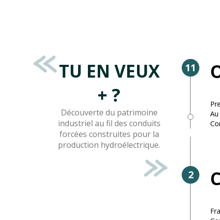
TU EN VEUX
O
11
+ ?
Pr
Découverte du patrimoine
Au 
industriel au fil des conduits
Con
forcées construites pour la
production hydroélectrique.
C
2
Fra