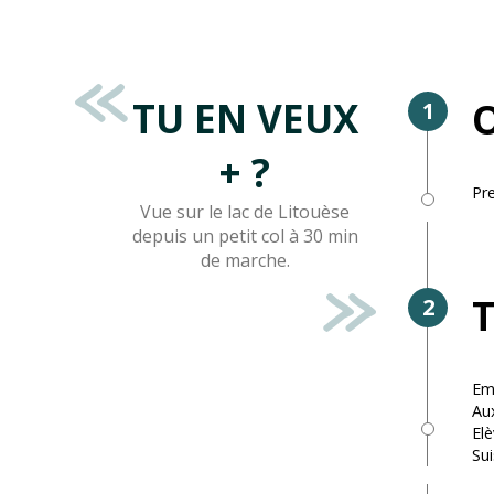
TU EN VEUX
O
1
+ ?
Pr
Vue sur le lac de Litouèse
depuis un petit col à 30 min
de marche.
2
Em
Aux
Elè
Sui