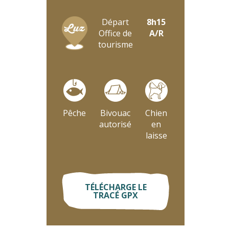
Départ
8h15
Office de
A/R
tourisme
Pêche
Bivouac
Chien
autorisé
en
laisse
TÉLÉCHARGE LE
TRACÉ GPX