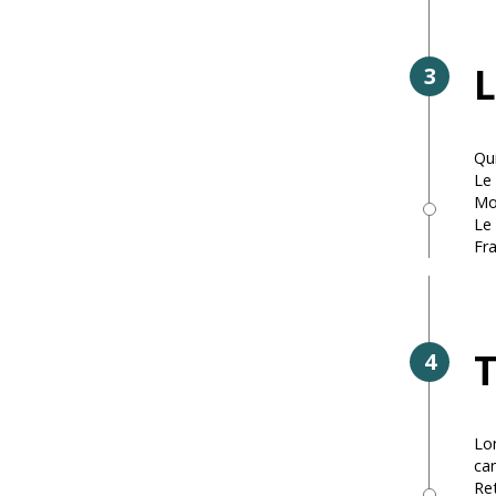
L
3
Qui
Le 
Mon
Le 
Fra
T
4
Lon
can
Ret