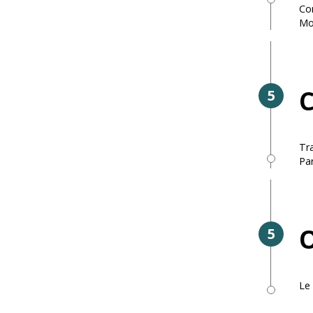
Con
Mon
C
5
Tra
Pa
O
5
Le 