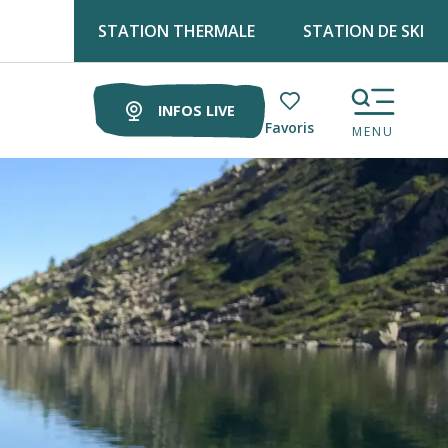
STATION THERMALE
STATION DE SKI
trouve Luz tourisme tous les lundis matin au marché !
INFOS LIVE
Voir les favoris
MENU