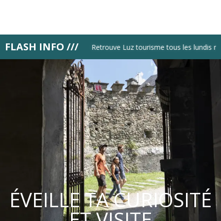
Aller
au
contenu
principal
FLASH INFO ///
Retrouve Luz tourisme tous les lundis mati
ÉVEILLE TA CURIOSITÉ
ET VISITE