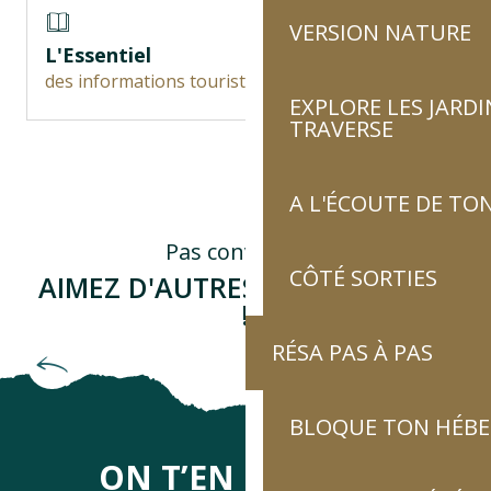
VERSION NATURE
L'Essentiel
des informations touristiques
EXPLORE LES JARDI
TRAVERSE
A L'ÉCOUTE DE TON
Pas convaincu ?
CÔTÉ SORTIES
AIMEZ D'AUTRES THÉMATIQUES
!
RÉSA PAS À PAS
Goût aiguisé pour l’artisanat
BLOQUE TON HÉB
ON T’EN DIRA DES