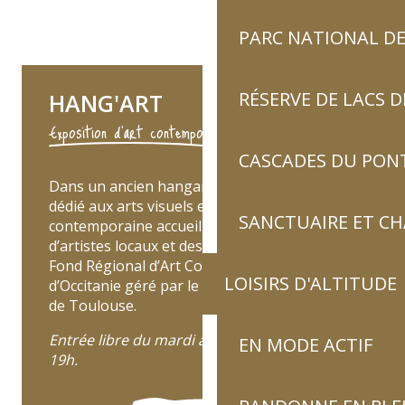
PARC NATIONAL DE
RÉSERVE DE LACS
HANG'ART
Exposition d'art contemporain
CASCADES DU PON
Dans un ancien hangar à wagons, cet espace
dédié aux arts visuels et à la création
SANCTUAIRE ET C
contemporaine accueille des expositions
d’artistes locaux et des collections issues du
Fond Régional d’Art Contemporain
LOISIRS D'ALTITUDE
d’Occitanie géré par le musée des Abattoirs
de Toulouse.
Entrée libre du mardi au samedi de 15h à
EN MODE ACTIF
19h.