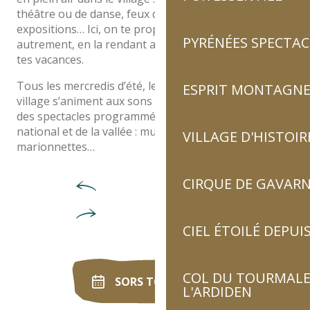
théâtre ou de danse, feux d’artifice, festivals,
expositions… Ici, on te propose de vivre la culture
PYRÉNÉES SPECTAC
autrement, en la rendant accessible à tous pendant
tes vacances.
Tous les mercredis d’été, les places et les ruelles du
ESPRIT MONTAGN
village s’animent aux sons de la musique ou de rires
des spectacles programmés par la Maison du Parc
national et de la vallée : musique, cirque, conte,
VILLAGE D'HISTOIR
marionnettes…
CIRQUE DE GAVARN
CIEL ÉTOILÉ DEPUIS
COL DU TOURMALET
SORS TON AGENDA
L'ARDIDEN