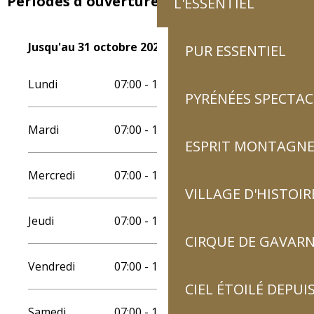
Périodes d'ouverture
L'ESSENTIEL
Du
Jusqu'au
30 mars 2026
31 octobre 2026
au
31 octobre 2026
PUR ESSENTIEL
Lundi
07:00 - 13:00
15:00 - 19:30
PYRÉNÉES SPECTAC
Mardi
07:00 - 13:00
15:00 - 19:30
ESPRIT MONTAGN
Mercredi
07:00 - 13:00
15:00 - 19:30
VILLAGE D'HISTOIR
Jeudi
07:00 - 13:00
15:00 - 19:30
CIRQUE DE GAVARN
Vendredi
07:00 - 13:00
15:00 - 19:30
CIEL ÉTOILÉ DEPUIS
Samedi
07:00 - 13:00
15:00 - 19:30