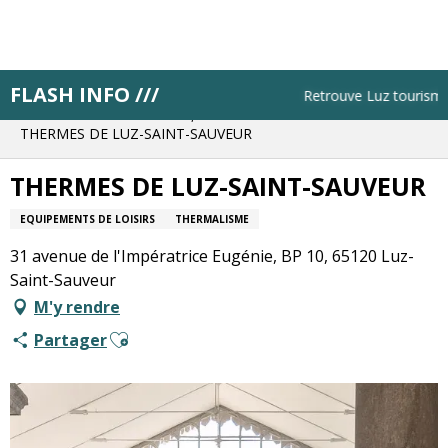
Aller
au
contenu
principal
FLASH INFO ///
Accueil
Résa pas à pas
Planifie tes journées
Retrouve Luz tourisme to
Réserve une visite, une activité
THERMES DE LUZ-SAINT-SAUVEUR
THERMES DE LUZ-SAINT-SAUVEUR
EQUIPEMENTS DE LOISIRS
THERMALISME
31 avenue de l'Impératrice Eugénie, BP 10, 65120 Luz-
Saint-Sauveur
M'y rendre
Ajouter aux favoris
Partager