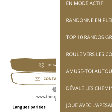
EN MODE ACTIF
RANDONNE EN PLE
TOP 10 RANDOS GR
ROULE VERS LES C
05 62 92 81
▒▒
AMUSE-TOI AUTOUR
CONTACTEZ-NOUS
DÉVALE LES CHEMI
www.thermesdeluz.fr
JOUE AVEC L'APES
Langues parlées
Langues parlées