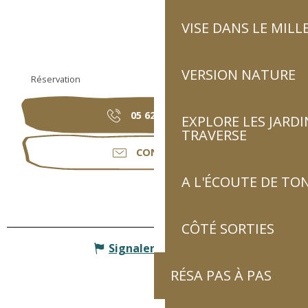
VISE DANS LE MILL
VERSION NATURE
Réservation
05 62 92 81
▒▒
EXPLORE LES JARDI
TRAVERSE
CONTACTER
A L'ÉCOUTE DE TON
CÔTÉ SORTIES
Signaler une erreur
RÉSA PAS À PAS