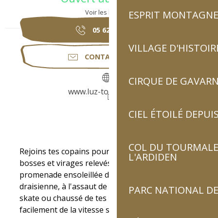
Voir les horaires
ESPRIT MONTAGN
05 62 92 30
▒▒
VILLAGE D'HISTOIR
CONTACTEZ-NOUS
CIRQUE DE GAVARN
www.luz-tourisme.com
CIEL ÉTOILÉ DEPUIS
Description
COL DU TOURMALET
Rejoins tes copains pour rouler librement sur les 
L'ARDIDEN
bosses et virages relevés le long de la 
promenade ensoleillée du Bastan. À vélo, en 
draisienne, à l'assaut de ta trottinette, sur ton 
PARC NATIONAL DE
skate ou chaussé de tes rollers, prends 
facilement de la vitesse sur les deux boucles 