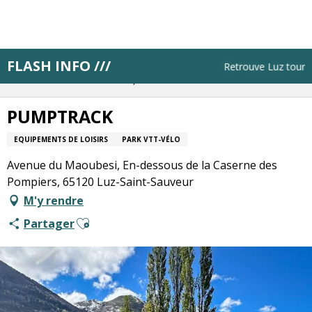
Aller
au
contenu
principal
FLASH INFO ///
Accueil
Résa pas à pas
Planifie tes journées
Retrouve Luz tourism
Réserve une visite, une activité
PUMPTRACK
PUMPTRACK
EQUIPEMENTS DE LOISIRS
PARK VTT-VÉLO
Avenue du Maoubesi, En-dessous de la Caserne des
Pompiers, 65120 Luz-Saint-Sauveur
M'y rendre
Ajouter aux favoris
Partager