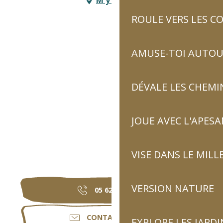
ROULE VERS LES C
AMUSE-TOI AUTOUR
DÉVALE LES CHEMI
JOUE AVEC L'APES
VISE DANS LE MILL
VERSION NATURE
05 62 92 30
▒▒
CONTACTEZ-NOUS
EXPLORE LES JARDI