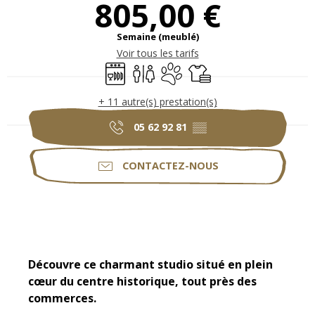
805,00 €
Semaine (meublé)
Voir tous les tarifs
Lave vaisselle
Toilettes
Animaux acceptés
Draps et linge
+ 11 autre(s) prestation(s)
05 62 92 81
▒▒
CONTACTEZ-NOUS
Description
Découvre ce charmant studio situé en plein 
cœur du centre historique, tout près des 
commerces.