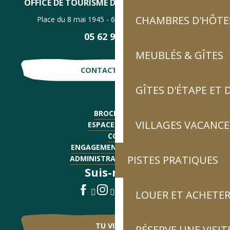
OFFICE DE TOURISME DE LUZ-SAINT-SAUVEUR
CHAMBRES D'HÔTES
Place du 8 mai 1945 - 65120 Luz-Saint-Sauveur
05 62 92 30 30
MEUBLÉS & GÎTES
CONTACTE-NOUS !
GÎTES D'ÉTAPE ET
BROCHURES
VILLAGES VACANCE
ESPACE PRESSE
CGV
ENGAGEMENTS QUALITÉ
PISTES PRATIQUES
ADMINISTRATIF - EMPLOI
Suis-nous !
LOUER ET ACHETER
TU VIENS ?
RÉSERVE UNE VISIT