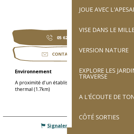
JOUE AVEC L'APES
VISE DANS LE MILL
05 62 92 81
▒▒
VERSION NATURE
CONTACTEZ-NOUS
EXPLORE LES JARDI
Environnement
Environnement
TRAVERSE
A proximité d'un établissement
thermal
(1.7km)
A L'ÉCOUTE DE TON
CÔTÉ SORTIES
Signaler une erreur