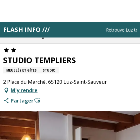
Aller
au
contenu
principal
FLASH INFO ///
Accueil
Résa pas à pas
Retrouve Luz touri
Bloque ton hébergement
STUDIO TEMPLIERS
STUDIO TEMPLIERS
MEUBLÉS ET GÎTES
STUDIO
2 Place du Marché, 65120 Luz-Saint-Sauveur
M'y rendre
Ajouter aux favoris
Partager