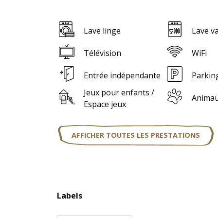
Lave linge
Lave va
Télévision
WiFi
Entrée indépendante
Parkin
Jeux pour enfants /
Animau
Espace jeux
AFFICHER TOUTES LES PRESTATIONS
Offres de pres
Labels
Labels