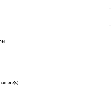
nel
hambre(s)