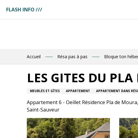
Aller
FLASH INFO ///
au
ges
contenu
ces
principal
tuaire
tte
ences
eau
res
Accueil
Résa pas à pas
Bloque ton héb
des
LES GITES DU PL
R
MEUBLÉS ET GÎTES
APPARTEMENT
APPARTEMENT DANS RÉS
E
Appartement 6 - Oeillet Résidence Pla de Moura
Saint-Sauveur