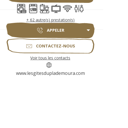
Lave linge
Lave vaisselle
Plaque de cuisson
Télévision
WiFi
Toilettes
+ 62 autre(s) prestation(s)
APPELER
CONTACTEZ-NOUS
Voir tous les contacts
www.lesgitesduplademoura.com