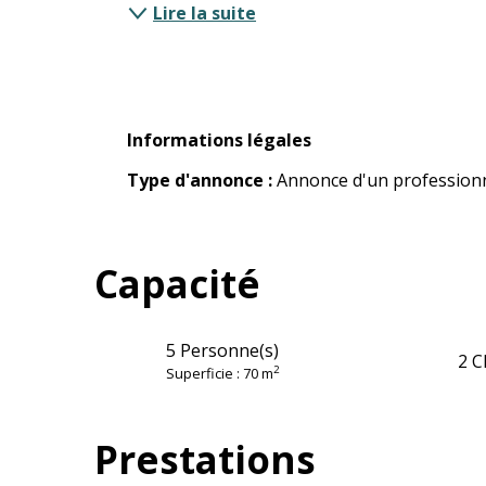
Lire la suite
Informations légales
Informations légales
Type d'annonce :
Annonce d'un profession
Capacité
5 Personne(s)
2 C
2
Superficie : 70 m
Prestations