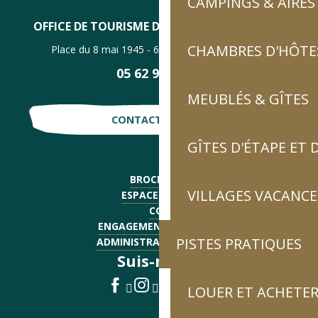
CAMPINGS & AIRES
OFFICE DE TOURISME DE LUZ-SAINT-SAUVEUR
CHAMBRES D'HÔTES
Place du 8 mai 1945 - 65120 Luz-Saint-Sauveur
05 62 92 30 30
MEUBLÉS & GÎTES
CONTACTE-NOUS !
GÎTES D'ÉTAPE ET
BROCHURES
VILLAGES VACANCE
ESPACE PRESSE
CGV
ENGAGEMENTS QUALITÉ
PISTES PRATIQUES
ADMINISTRATIF - EMPLOI
Suis-nous !
LOUER ET ACHETER