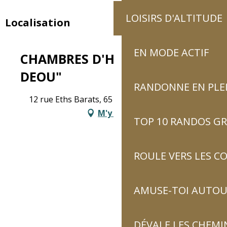
LOISIRS D'ALTITUDE
Localisation
EN MODE ACTIF
CHAMBRES D'HÔTES "MAISON
DEOU"
RANDONNE EN PLE
12 rue Eths Barats, 65120 Luz-Saint-Sauveur
M'y rendre
TOP 10 RANDOS GR
ROULE VERS LES C
AMUSE-TOI AUTOUR
DÉVALE LES CHEMI