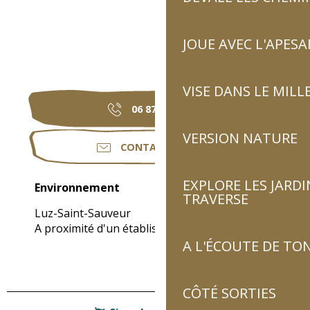
JOUE AVEC L'APES
VISE DANS LE MILL
06 87 23 28
▒▒
VERSION NATURE
CONTACTEZ-NOUS
EXPLORE LES JARDI
Environnement
Environnement
TRAVERSE
Luz-Saint-Sauveur
A proximité d'un établissement thermal
(3km)
A L'ÉCOUTE DE TON
CÔTÉ SORTIES