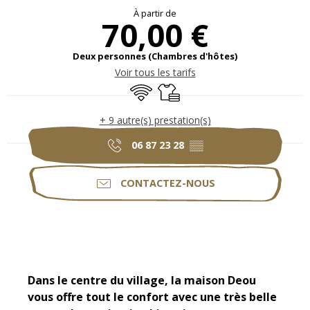
Ouverture et coordonnées
À partir de
70,00 €
Deux personnes (Chambres d'hôtes)
Voir tous les tarifs
WiFi
Draps et linge
+ 9 autre(s) prestation(s)
06 87 23 28
▒▒
CONTACTEZ-NOUS
Description
Dans le centre du village, la maison Deou 
vous offre tout le confort avec une très belle 