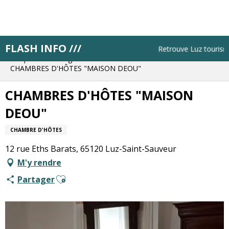
Aller
au
contenu
principal
FLASH INFO ///
Accueil
Résa pas à pas
Retrouve Luz tourisme t
Bloque ton hébergement
CHAMBRES D'HÔTES "MAISON DEOU"
CHAMBRES D'HÔTES "MAISON
DEOU"
CHAMBRE D'HÔTES
12 rue Eths Barats, 65120 Luz-Saint-Sauveur
M'y rendre
Ajouter aux favoris
Partager