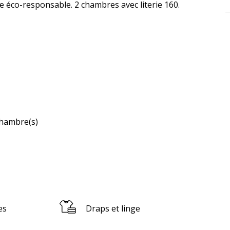
éco-responsable. 2 chambres avec literie 160. 
hambre(s)
es
Draps et linge