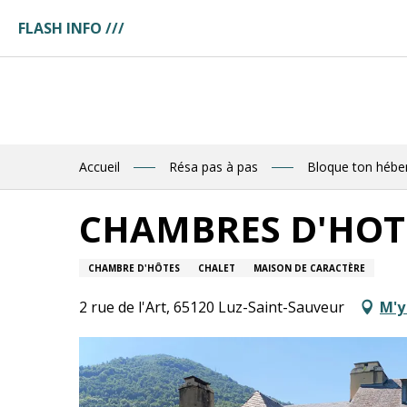
Aller
FLASH INFO ///
au
ges
contenu
ces
principal
tuaire
tte
ences
eau
res
Accueil
Résa pas à pas
Bloque ton héb
des
CHAMBRES D'HOTE
R
CHAMBRE D'HÔTES
CHALET
MAISON DE CARACTÈRE
E
2 rue de l'Art, 65120 Luz-Saint-Sauveur
M'y