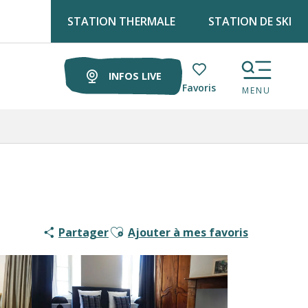
STATION THERMALE
STATION DE SKI
Retrouve Luz tourisme tous les lundis matin au marché !
INFOS LIVE
Voir les favoris
MENU
Ajouter aux favoris
Partager
Ajouter à mes favoris