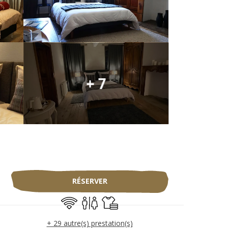
+ 7
Ouverture et coo
RÉSERVER
WiFi
Toilettes
Draps et linge
+ 29 autre(s) prestation(s)