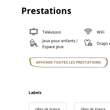
Prestations
Télévision
WiFi
Jeux pour enfants /
Draps e
Espace jeux
AFFICHER TOUTES LES PRESTATIONS
Offres de pres
Labels
Labels
Gîtes de France
Gîtes de France