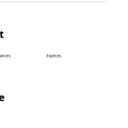
t
ances
Espèces
e