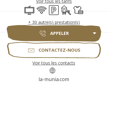
Voir tous les tarifs
Télévision
WiFi
Parking
Jeux pour enfants / Espace jeux
Draps et linge
+ 30 autre(s) prestation(s)
APPELER
CONTACTEZ-NOUS
Voir tous les contacts
la-munia.com