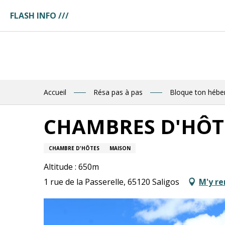
Aller
FLASH INFO ///
au
ges
contenu
ces
principal
tuaire
tte
ences
eau
res
Accueil
Résa pas à pas
Bloque ton héb
des
CHAMBRES D'HÔT
R
CHAMBRE D'HÔTES
MAISON
E
Altitude : 650m
1 rue de la Passerelle, 65120 Saligos
M'y re