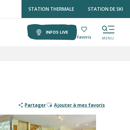
STATION THERMALE
STATION DE SKI
Retrouve Luz tourisme tous les lundis matin au marché !
INFOS LIVE
Voir les favoris
MENU
Ajouter aux favoris
Partager
Ajouter à mes favoris