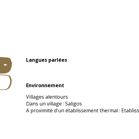
Langues parlées
Langues parlées
Environnement
Environnement
Villages alentours
Dans un village :
Saligos
A proximité d'un établissement thermal :
Etablis