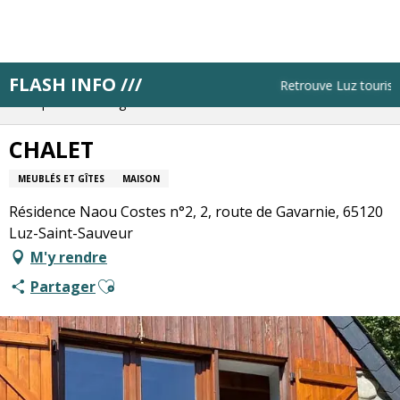
Aller
au
contenu
principal
FLASH INFO ///
Accueil
Résa pas à pas
Retrouve Luz tourisme 
Bloque ton hébergement
CHALET
CHALET
MEUBLÉS ET GÎTES
MAISON
Résidence Naou Costes n°2, 2, route de Gavarnie, 65120
Luz-Saint-Sauveur
M'y rendre
Ajouter aux favoris
Partager