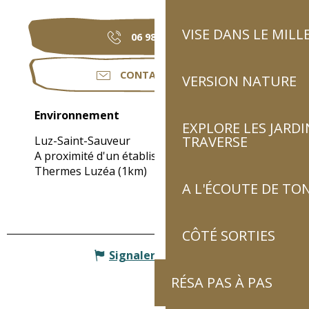
VISE DANS LE MILL
06 98 34 19
▒▒
CONTACTEZ-NOUS
VERSION NATURE
Environnement
Environnement
EXPLORE LES JARDI
TRAVERSE
Luz-Saint-Sauveur
A proximité d'un établissement thermal :
Thermes Luzéa
(1km)
A L'ÉCOUTE DE TON
CÔTÉ SORTIES
Signaler une erreur
RÉSA PAS À PAS