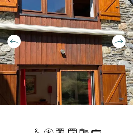
Ouverture et coordonnées
Accès handicapés
Accessibilité
Lave linge
Lave vaisselle
Plaque de cuisson
Télévision